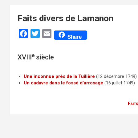
Faits divers de Lamanon
F
T
E
Share
a
w
m
c
i
a
e
XVIII
siècle
e
t
i
b
t
l
Une inconnue près de la Tuilière
(12 décembre 1749)
o
e
Un cadavre dans le fossé d’arrosage
(16 juillet 1749)
o
r
k
Faits