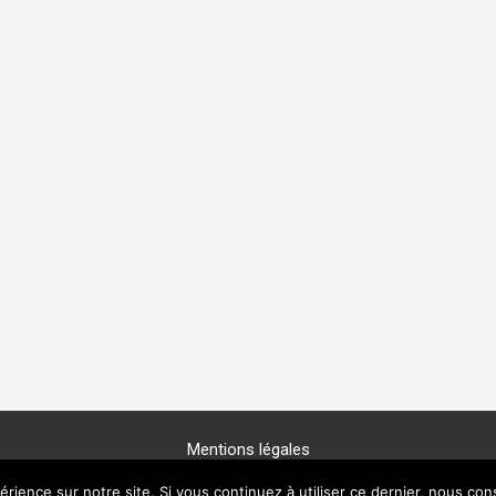
Mentions légales
Copyright © 2025 -
GénéProvence
érience sur notre site. Si vous continuez à utiliser ce dernier, nous con