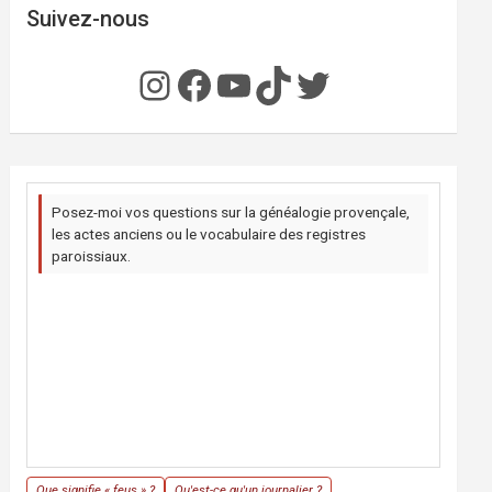
Suivez-nous
Instagram
Facebook
YouTube
TikTok
Twitter
Posez-moi vos questions sur la généalogie provençale,
les actes anciens ou le vocabulaire des registres
paroissiaux.
Que signifie « feus » ?
Qu'est-ce qu'un journalier ?