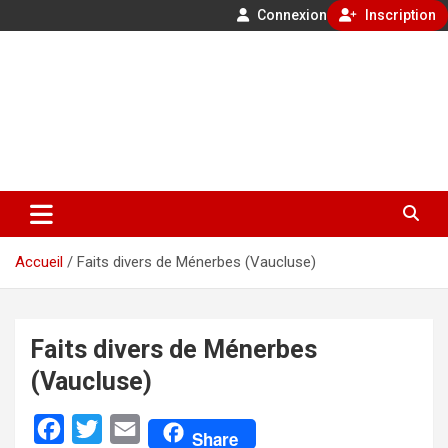
Connexion
Inscription
Aller
500 ans de faits divers en Provence
au
contenu
GénéProvence
Accueil
Faits divers de Ménerbes (Vaucluse)
Faits divers de Ménerbes
(Vaucluse)
F
T
E
Share