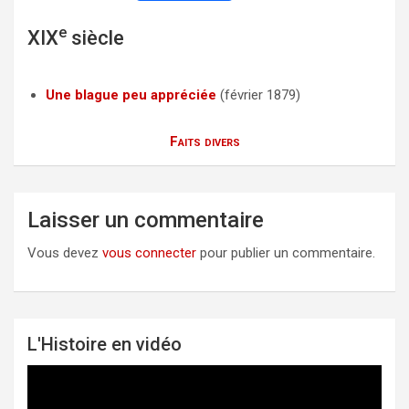
a
w
m
e
XIX
siècle
c
i
a
e
t
i
b
t
l
Une blague peu appréciée
(février 1879)
o
e
Faits divers
o
r
k
Laisser un commentaire
Vous devez
vous connecter
pour publier un commentaire.
L'Histoire en vidéo