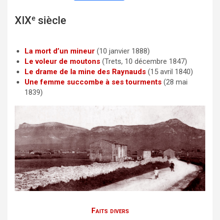
a
w
m
XIX
e
siècle
c
i
a
e
t
i
b
t
l
La mort d’un mineur
(10 janvier 1888)
Le voleur de moutons
(Trets, 10 décembre 1847)
o
e
Le drame de la mine des Raynauds
(15 avril 1840)
o
r
Une femme succombe à ses tourments
(28 mai
1839)
k
Faits divers