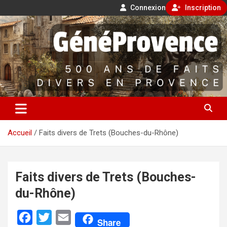
Connexion
Inscription
Aller
500 ans de faits divers en Provence
au
contenu
GénéProvence
Accueil
Faits divers de Trets (Bouches-du-Rhône)
Faits divers de Trets (Bouches-
du-Rhône)
F
T
E
Share