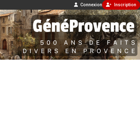
Connexion
Inscription
Aller
500 ans de faits divers en Provence
au
contenu
GénéProvence