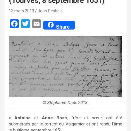
(Tourves, 8 septembre 1651)
13 mars 2013
Jean Desbois
F
T
E
Share
a
w
m
c
i
a
e
t
i
b
t
l
o
e
o
r
k
© Stéphanie Dick, 2013.
«
Antoine
et
Anne Bosc
, frère et sœur, ont été
submergés par le torrent du Valgarnier et ont rendu l’âme
le huitième septembre 1651.