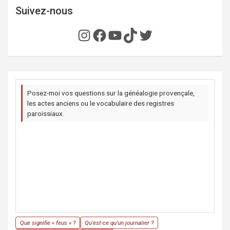
Suivez-nous
Instagram
Facebook
YouTube
TikTok
Twitter
Posez-moi vos questions sur la généalogie provençale,
les actes anciens ou le vocabulaire des registres
paroissiaux.
Que signifie « feus » ?
Qu'est-ce qu'un journalier ?