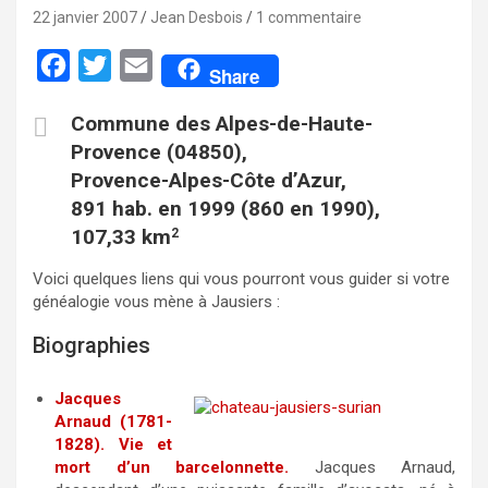
22 janvier 2007
Jean Desbois
1 commentaire
F
T
E
Share
a
w
m
Commune des Alpes-de-Haute-
c
i
a
Provence (04850),
e
t
i
Provence-Alpes-Côte d’Azur,
b
t
l
891 hab. en 1999 (860 en 1990),
o
e
107,33 km
2
o
r
Voici quelques liens qui vous pourront vous guider si votre
k
généalogie vous mène à Jausiers :
Biographies
Jacques
Arnaud (1781-
1828). Vie et
mort d’un barcelonnette.
Jacques Arnaud,