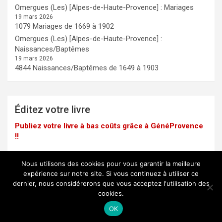
Omergues (Les) [Alpes-de-Haute-Provence] : Mariages
19 mars 2026
1079 Mariages de 1669 à 1902
Omergues (Les) [Alpes-de-Haute-Provence] :
Naissances/Baptêmes
19 mars 2026
4844 Naissances/Baptêmes de 1649 à 1903
Éditez votre livre
Publiez votre livre à bas coûts grâce à GénéProvence
!!
Nous utilisons des cookies pour vous garantir la meilleure
expérience sur notre site. Si vous continuez à utiliser ce
dernier, nous considérerons que vous acceptez l'utilisation des
Mentions légales
cookies.
Copyright © 2025 -
GénéProvence
OK