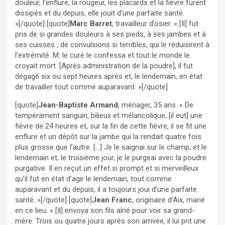
douleur, l’enflure, la rougeur, les placards et la fièvre furent
dissipés et du depuis, elle jouit d’une parfaite santé.
»[/quote] [quote]
Marc Barret
, travailleur d’osier. « [Il] fut
pris de si grandes douleurs à ses pieds, à ses jambes et à
ses cuisses ; de convulsions si terribles, qui le réduisirent à
l’extrémité. M. le curé le confessa et tout le monde le
croyait mort. [Après administration de la poudre], il fut
dégagé six ou sept heures après et, le lendemain, en état
de travailler tout comme auparavant. »[/quote]
[quote]
Jean-Baptiste Armand
, ménager, 35 ans. « De
tempérament sanguin, bilieux et mélancolique, [il eut] une
fièvre de 24 heures et, sur la fin de cette fièvre, il se fit une
enflure et un dépôt sur la jambe qui la rendait quatre fois
plus grosse que l’autre. […] Je le saignai sur le champ, et le
lendemain et, le troisième jour, je le purgeai avec la poudre
purgative. Il en reçut un effet si prompt et si merveilleux
qu’il fut en état d’agir le lendemain, tout comme
auparavant et du depuis, il a toujours joui d’une parfaite
santé. »[/quote] [quote]
Jean Franc
, originaire d’Aix, marié
en ce lieu. « [Il] envoya son fils aîné pour voir sa grand-
mère. Trois ou quatre jours après son arrivée, il lui prit une