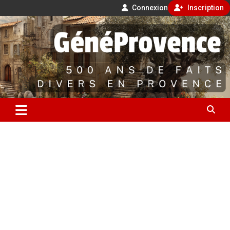
Connexion
Inscription
Aller
500 ans de faits divers en Provence
au
contenu
GénéProvence