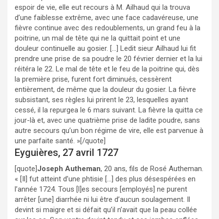
espoir de vie, elle eut recours à M. Ailhaud qui la trouva
d’une faiblesse extrême, avec une face cadavéreuse, une
fièvre continue avec des redoublements, un grand feu à la
poitrine, un mal de tête qui ne la quittait point et une
douleur continuelle au gosier. […] Ledit sieur Ailhaud lui fit
prendre une prise de sa poudre le 20 février dernier et la lui
réitéra le 22. Le mal de tête et le feu de la poitrine qui, dès
la première prise, furent fort diminués, cessèrent
entièrement, de même que la douleur du gosier. La fièvre
subsistant, ses règles lui prirent le 23, lesquelles ayant
cessé, il la repurgea le 6 mars suivant. La fièvre la quitta ce
jour-là et, avec une quatrième prise de ladite poudre, sans
autre secours qu’un bon régime de vire, elle est parvenue à
une parfaite santé. »[/quote]
Eyguières, 27 avril 1727
[quote]
Joseph Autheman
, 20 ans, fils de Rosé Autheman.
« [Il] fut atteint d’une phtisie […] des plus désespérées en
l’année 1724. Tous [l]es secours [employés] ne purent
arrêter [une] diarrhée ni lui être d’aucun soulagement. Il
devint si maigre et si défait qu’il n’avait que la peau collée