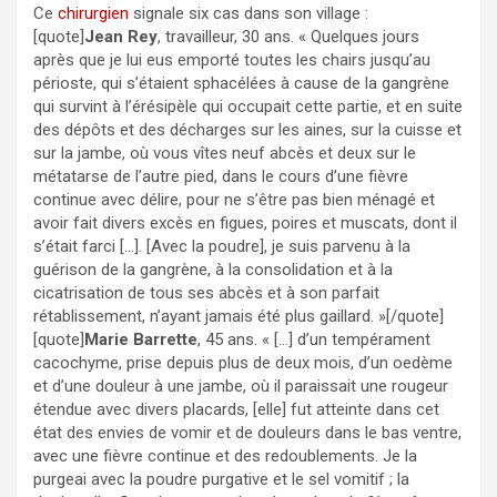
Ce
chirurgien
signale six cas dans son village :
[quote]
Jean Rey
, travailleur, 30 ans. «
Quelques jours
après que je lui eus emporté toutes les chairs jusqu’au
périoste, qui s’étaient sphacélées à cause de la gangrène
qui survint à l’érésipèle qui occupait cette partie, et en suite
des dépôts et des décharges sur les aines, sur la cuisse et
sur la jambe, où vous vîtes neuf abcès et deux sur le
métatarse de l’autre pied, dans le cours d’une fièvre
continue avec délire, pour ne s’être pas bien ménagé et
avoir fait divers excès en figues, poires et muscats, dont il
s’était farci […]. [Avec la poudre], je suis parvenu à la
guérison de la gangrène, à la consolidation et à la
cicatrisation de tous ses abcès et à son parfait
rétablissement, n’ayant jamais été plus gaillard. »[/quote]
[quote]
Marie Barrette
, 45 ans. « […] d’un tempérament
cacochyme, prise depuis plus de deux mois, d’un oedème
et d’une douleur à une jambe, où il paraissait une rougeur
étendue avec divers placards, [elle] fut atteinte dans cet
état des envies de vomir et de douleurs dans le bas ventre,
avec une fièvre continue et des redoublements. Je la
purgeai avec la poudre purgative et le sel vomitif ; la