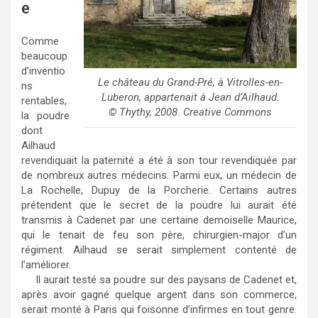
e
Comme
beaucoup
d’inventio
Le château du Grand-Pré, à Vitrolles-en-
ns
Luberon, appartenait à Jean d’Ailhaud.
rentables,
© Thythy, 2008. Creative Commons
la poudre
dont
Ailhaud
revendiquait la paternité a été à son tour revendiquée par
de nombreux autres médecins. Parmi eux, un médecin de
La Rochelle, Dupuy de la Porcherie. Certains autres
prétendent que le secret de la poudre lui aurait été
transmis à Cadenet par une certaine demoiselle Maurice,
qui le tenait de feu son père, chirurgien-major d’un
régiment. Ailhaud se serait simplement contenté de
l’améliorer.
Il aurait testé sa poudre sur des paysans de Cadenet et,
après avoir gagné quelque argent dans son commerce,
serait monté à Paris qui foisonne d’infirmes en tout genre.