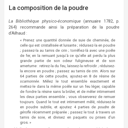
La composition de la poudre
La Bibliothèque physico-économique
(annuaire 1782, p.
264) recommande ainsi la préparation de la poudre
d’Ailhaud :
« Prenez une quantité donnée de suie de cheminée, de
celle qui est cristallisée et luisante ; réduisez-la en poudre
; passez-la au tamis de crin ; torréfiez-là avec une poêle
de fer, en la remuant jusqu’à ce qu’elle ait perdu la plus
grande partie de son odeur fuligineuse et de son
amertume : retirez-la du feu, laissez-la refroidir ; réduisez-
la encore en poudre ; passez au tamis de crin. Alors sur
64 parties de cette poudre, ajoutez-en 8 de résine de
scamonnée
. Mêlez le tout ensemble exactement et
mettez-le dans la même poêle sur un feu léger, capable
de fondre la résine sans la brûler, et de mêler intimement
les deux parties ensemble ; vous observerez de remuer
toujours. Quand le tout est intimement mêlé, réduisez-le
en poudre subtile, et ajoutez 4 parties de
poudre de
gérofle
récemment préparée ; passez le tout à travers un
tamis de soie, et divisez en paquets ou prises d’un
gros. »