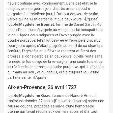
fièvre continue avec vomissement. Dans cet état, je le
saignai, je le purgeai le jour d’après avec la poudre
purgative. Le troisième jour, il fut tout couvert de petite
vérole qui ne lui fit garder le lit que deux jours. »[/quote]
[quote]
Magdeleine Bonnet
, femme de Daniel Garcin, 45
ans. « Prise d’une érysipèle au visage, qui lui occupait tout
le cou. Après deux saignées et l’avoir purgée avec la
poudre purgative, [elle] fut délivrée et l’érysipèle disparut.
Deux jours après, s’étant peignée au soleil de sa chambre,
l’enflure, l’érysipèle et la fièvre la reprirent et firent des
progrès si considérables en deux jours, qu’elle resta sans
remède. je fus obligé de la re-saigner une seule fois et de
lui réitérer le lendemain la poudre purgative, qui la dégagea
du matin au soir , et du depuis, elle a toujours joui d’une
parfaite santé. »[/quote]
Aix-en-Provence, 26 avril 1727
[quote]
Magdeleine Gaze
, femme de Honoré Arnaud,
maître cordonnier, 32 ans. « [Deux mois environ] après une
fausse couche, précédée et suivie d’une hémorragie
utérine qui l’avait réduite aux derniers abois et ôté tout