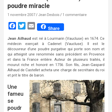
poudre miracle
1 novembre 2007
Jean Desbois
1 commentaire
F
T
E
Share
a
w
m
Jean Ailhaud
est né à Lourmarin (Vaucluse) en 1674. Ce
c
i
a
médecin exerçait à Cadenet (Vaucluse). Il est le
e
t
i
découvreur d’une poudre purgative qui porte son nom et
qui atteignit une renommée sans précédent en Provence
b
t
l
et dans la France entière. Auteur de plusieurs traités, il
o
e
mourut riche et honoré en 1756. Son fils, Jean-Gaspard
Ailhaud de Castellet acheta une charge de secrétaire du roi
o
r
et prit le titre de baron.
k
Une
fameu
se
poudr