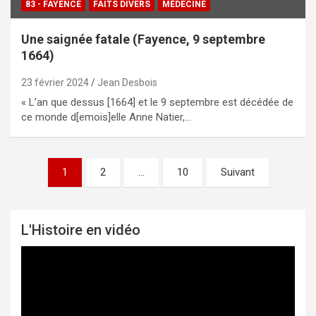
83 - FAYENCE
FAITS DIVERS
MÉDECINE
Une saignée fatale (Fayence, 9 septembre
1664)
23 février 2024
Jean Desbois
« L’an que dessus [1664] et le 9 septembre est décédée de
ce monde d[emois]elle Anne Natier,…
1
2
…
10
Suivant
Pagination
des
publications
L'Histoire en vidéo