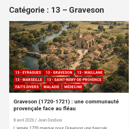
Catégorie :
13 – Graveson
13 - EYRAGUES
13 - GRAVESON
13 - MAILLANE
13 - MARSEILLE
13 - SAINT-REMY-DE-PROVENCE
FAITS DIVERS
MALADIE
MÉDECINE
Graveson (1720-1721) : une communauté
provençale face au fléau
8 avril 2026
Jean Desbois
L’année 1720 marque pour Graveson une bascule