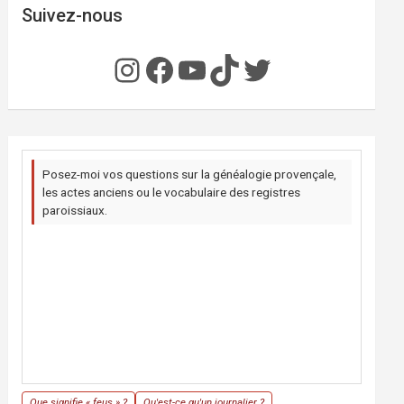
Suivez-nous
Instagram
Facebook
YouTube
TikTok
Twitter
Posez-moi vos questions sur la généalogie provençale,
les actes anciens ou le vocabulaire des registres
paroissiaux.
Que signifie « feus » ?
Qu'est-ce qu'un journalier ?