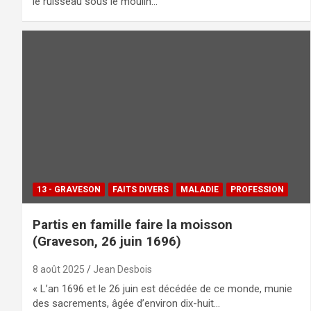
le ruisseau sous le moulin…
13 - GRAVESON
FAITS DIVERS
MALADIE
PROFESSION
Partis en famille faire la moisson
(Graveson, 26 juin 1696)
8 août 2025
Jean Desbois
« L’an 1696 et le 26 juin est décédée de ce monde, munie
des sacrements, âgée d’environ dix-huit…