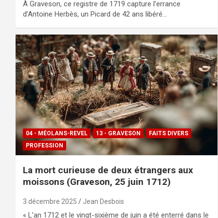
À Graveson, ce registre de 1719 capture l’errance
d’Antoine Herbès, un Picard de 42 ans libéré…
04 - MÉOLANS-REVEL
13 - GRAVESON
FAITS DIVERS
PROFESSION
La mort curieuse de deux étrangers aux
moissons (Graveson, 25 juin 1712)
3 décembre 2025
Jean Desbois
« L’an 1712 et le vingt-sixième de juin a été enterré dans le