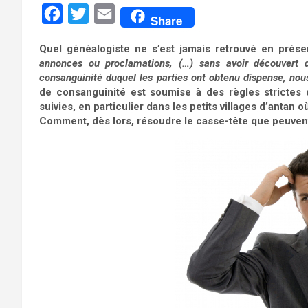
F
T
E
Share
a
w
m
Quel généalogiste ne s’est jamais retrouvé en prése
c
i
a
annonces ou proclamations, (…) sans avoir découvert
e
t
i
consanguinité duquel les parties ont obtenu dispense, n
de consanguinité est soumise à des règles strictes q
b
t
l
suivies, en particulier dans les petits villages d’antan 
o
e
Comment, dès lors, résoudre le casse-tête que peuven
o
r
k