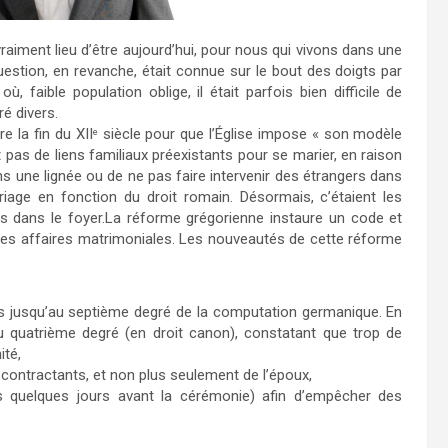
raiment lieu d’être aujourd’hui, pour nous qui vivons dans une
estion, en revanche, était connue sur le bout des doigts par
, faible population oblige, il était parfois bien difficile de
é divers.
e la fin du XII
siècle pour que l’Église impose « son modèle
e
t pas de liens familiaux préexistants pour se marier, en raison
 une lignée ou de ne pas faire intervenir des étrangers dans
iage en fonction du droit romain. Désormais, c’étaient les
s dans le foyer.La réforme grégorienne instaure un code et
r les affaires matrimoniales. Les nouveautés de cette réforme
ns jusqu’au septième degré de la computation germanique. En
au quatrième degré (en droit canon), constatant que trop de
ité,
contractants, et non plus seulement de l’époux,
tes quelques jours avant la cérémonie) afin d’empêcher des