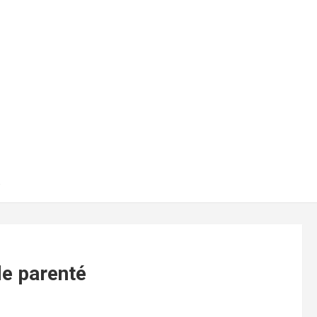
é
de parenté