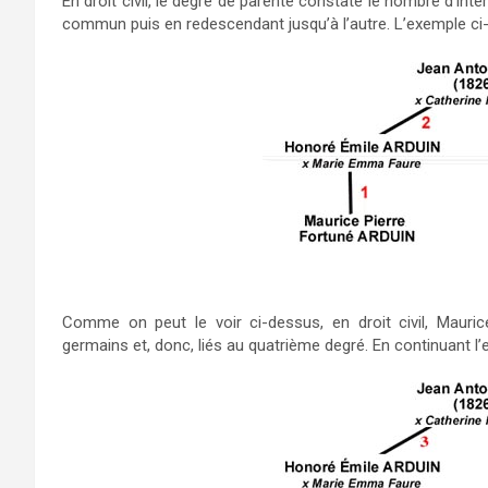
En droit civil, le degré de parenté constate le nombre d’in
commun puis en redescendant jusqu’à l’autre. L’exemple ci
Comme on peut le voir ci-dessus, en droit civil, Maurice
germains et, donc, liés au quatrième degré. En continuant l’