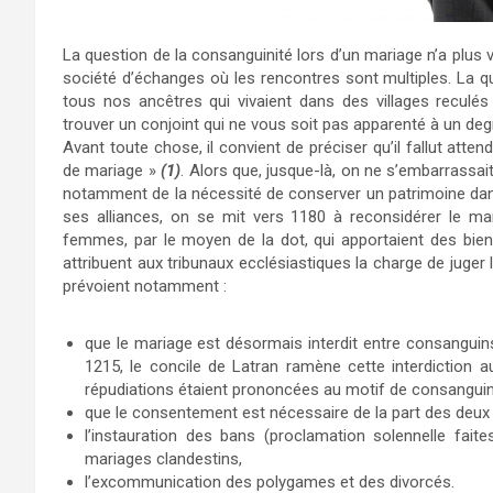
La question de la consanguinité lors d’un mariage n’a plus v
société d’échanges où les rencontres sont multiples. La qu
tous nos ancêtres qui vivaient dans des villages reculés où
trouver un conjoint qui ne vous soit pas apparenté à un degr
Avant toute chose, il convient de préciser qu’il fallut attendr
de mariage »
(1)
. Alors que, jusque-là, on ne s’embarrassai
notamment de la nécessité de conserver un patrimoine dans
ses alliances, on se mit vers 1180 à reconsidérer le mar
femmes, par le moyen de la dot, qui apportaient des bien
attribuent aux tribunaux ecclésiastiques la charge de juge
prévoient notamment :
que le mariage est désormais interdit entre consangui
1215, le concile de Latran ramène cette interdiction 
répudiations étaient prononcées au motif de consanguin
que le consentement est nécessaire de la part des deux 
l’instauration des bans (proclamation solennelle fai
mariages clandestins,
l’excommunication des polygames et des divorcés.