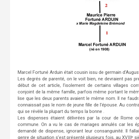
Marcel Fortuné Arduin était cousin issu de germain d’August
Les degrés de parenté, on le voit bien, ne devraient pas p
début de cet article, l’isolement de certains villages co
conjoint de la même famille, parfois même portant le même
lise que les deux parents avaient le même nom. Il ne faudrait
connaissait pas le nom de jeune fille de l’épouse. Au contra
qui se révèle la plupart du temps la bonne .
Les dispenses étaient délivrées par la cour de Rome ou,
commune. On a vu le cas de mariages annulés car les épou
demandé de dispense, ignorant leur consanguinité. Il fal
genre de situation s’est présenté plusieurs fois, au XVIII
si
e