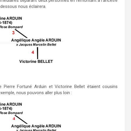
termédiaires séparant deux personnes en remontant à l’ancêtre
-dessous nous éclairera.
 Pierre Fortuné Arduin et Victorine Bellet étaient cousins
exemple, nous pouvons aller plus loin :