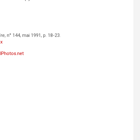
ire
, n° 144, mai 1991, p. 18-23.
ux
alPhotos.net