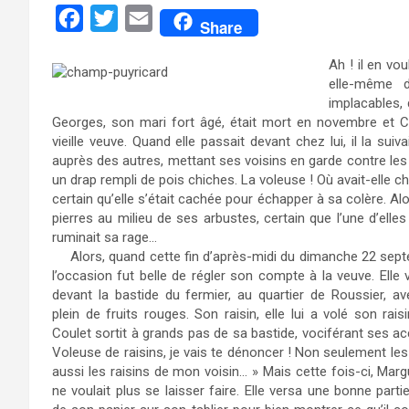
F
T
E
Share
a
w
m
Ah ! il en vo
c
i
a
elle-même d
e
t
i
implacables, 
Georges, son mari fort âgé, était mort en novembre et C
b
t
l
vieille veuve. Quand elle passait devant chez lui, il la suiva
o
e
auprès des autres, mettant ses voisins en garde contre les ra
un drap rempli de pois chiches. La voleuse ! Où avait-elle cha
o
r
certain qu’elle s’était cachée pour échapper à sa colère. Alo
k
pierres au milieu de ses arbustes, certain que l’une d’elles 
ruminait sa rage…
Alors, quand cette fin d’après-midi du dimanche 22 sept
l’occasion fut belle de régler son compte à la veuve. Elle 
devant la bastide du fermier, au quartier de Roussier, a
plein de fruits rouges. Son raisin, elle lui a volé son raisi
Coulet sortit à grands pas de sa bastide, vociférant ses ac
Voleuse de raisins, je vais te dénoncer ! Non seulement le
aussi les raisins de mon voisin… » Mais cette fois-ci, Marg
ne voulait plus se laisser faire. Elle versa une bonne part