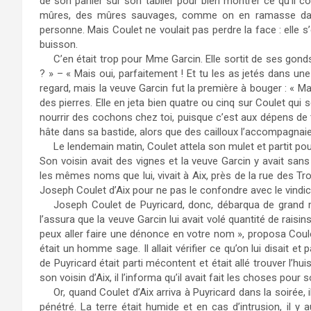
de son panier sur son tablier pour bien montrer ce qu’il co
mûres, des mûres sauvages, comme on en ramasse dans l
personne. Mais Coulet ne voulait pas perdre la face : elle s
buisson.
C’en était trop pour Mme Garcin. Elle sortit de ses gonds 
? » – « Mais oui, parfaitement ! Et tu les as jetés dans un
regard, mais la veuve Garcin fut la première à bouger : « Ma
des pierres. Elle en jeta bien quatre ou cinq sur Coulet qui se
nourrir des cochons chez toi, puisque c’est aux dépens de te
hâte dans sa bastide, alors que des cailloux l’accompagnaie
Le lendemain matin, Coulet attela son mulet et partit pour la v
Son voisin avait des vignes et la veuve Garcin y avait sans
les mêmes noms que lui, vivait à Aix, près de la rue des Tr
Joseph Coulet d’Aix pour ne pas le confondre avec le vindic
Joseph Coulet de Puyricard, donc, débarqua de grand 
l’assura que la veuve Garcin lui avait volé quantité de raisi
peux aller faire une dénonce en votre nom », proposa Coule
était un homme sage. Il allait vérifier ce qu’on lui disait et
de Puyricard était parti mécontent et était allé trouver l’hu
son voisin d’Aix, il l’informa qu’il avait fait les choses pour 
Or, quand Coulet d’Aix arriva à Puyricard dans la soirée, 
pénétré. La terre était humide et en cas d’intrusion, il y