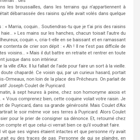
ntenait : des
es broussailles, dans les terrains qui n’appartiennent à
’était débarrassée des raisins qu’elle avait volés dans quelque
: « Marria, coquin… Soutiendras-tu que je t’ai pris des raisins
e haie… » Les mains sur les hanches, chacun toisait l’autre du
lheureux, coquin », cria-t-elle en se baissant et en ramassant
 contenta de crier son dépit : « Ah ! Il ne t’est pas difficile de
s voisins… » Mais il dut battre en retraite et rentrer en toute
nt jusque dans son intérieur.
ille d’Aix. Il lui fallait de l’aide pour faire un sort à la vieille.
 doute chapardé. Ce voisin qui, par un curieux hasard, portait
ois-Ormeaux, non loin de la place des Prêcheurs. On parlait de
atif Joseph Coulet de Puyricard.
matin, à sept heures à peine, chez son homonyme aixois et
ns. « Vous comprenez bien, cette coquine volait votre raisin. Je
t de Puyricard, dans sa grande générosité. Mais Coulet d’Aix
 partirait le soir même voir ses terres à Puyricard. Alors Coulet
issier pour le prier de consigner sa dénonce. Et, retourné chez
son compte et que celui-ci verrait bien ce qu’il voudrait faire.
il vit que ses vignes étaient intactes et que personne n’y avait
 aurait eu des traces de pas. Personne de qui se plaindre, en