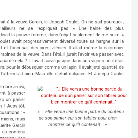
ulait à la veuve Garcin, le Joseph Coulet. On ne sait pourquoi ;
’ailleurs ne se l’expliquait pas. « Une haine des plus
disait la pauvre femme, dans l’objet seulement de me nuire. »
oulet avait progressivement déversé toute sa hargne sur la
it et l’accusait des pires vilénies. Il allait même la calomnier
pines de la veuve. Dans l’été, il jurait l’avoir vue passer avec
pardé cela ? Il l’avait suivie jusque dans ses vignes où il était
rs, pour la débusquer comme un lapin, il avait jeté quantité de
l’atteindrait bien. Mais elle s’était éclipsée. Et Joseph Coulet
embre arriva,
vint à passer
vec un panier
n ! Aussitôt,
« … Elle versa une bonne partie du contenu
cusations : «
de son panier sur son tablier pour bien
s miens, mais
montrer ce qu’il contenait… »
uerite Garcin
ie du contenu