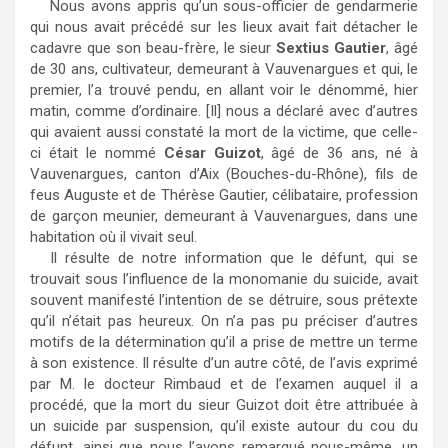
Nous avons appris qu’un sous-officier de gendarmerie
qui nous avait précédé sur les lieux avait fait détacher le
cadavre que son beau-frère, le sieur
Sextius Gautier
, âgé
de 30 ans, cultivateur, demeurant à Vauvenargues et qui, le
premier, l’a trouvé pendu, en allant voir le dénommé, hier
matin, comme d’ordinaire. [Il] nous a déclaré avec d’autres
qui avaient aussi constaté la mort de la victime, que celle-
ci était le nommé
César Guizot
, âgé de 36 ans, né à
Vauvenargues, canton d’Aix (Bouches-du-Rhône), fils de
feus Auguste et de Thérèse Gautier, célibataire, profession
de garçon meunier, demeurant à Vauvenargues, dans une
habitation où il vivait seul.
Il résulte de notre information que le défunt, qui se
trouvait sous l’influence de la monomanie du suicide, avait
souvent manifesté l’intention de se détruire, sous prétexte
qu’il n’était pas heureux. On n’a pas pu préciser d’autres
motifs de la détermination qu’il a prise de mettre un terme
à son existence. Il résulte d’un autre côté, de l’avis exprimé
par M. le docteur Rimbaud et de l’examen auquel il a
procédé, que la mort du sieur Guizot doit être attribuée à
un suicide par suspension, qu’il existe autour du cou du
défunt, ainsi que nous l’avons remarqué nous-même, un