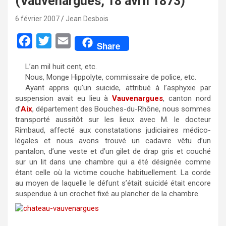
(Vauvenargues, 18 avril 1873)
6 février 2007
Jean Desbois
F
T
E
Share
a
w
m
L’an mil huit cent, etc.
c
i
a
Nous, Monge Hippolyte, commissaire de police, etc.
e
t
i
Ayant appris qu’un suicide, attribué à l’asphyxie par
suspension avait eu lieu à
Vauvenargues
, canton nord
b
t
l
d’
Aix
, département des Bouches-du-Rhône, nous sommes
o
e
transporté aussitôt sur les lieux avec M. le docteur
Rimbaud, affecté aux constatations judiciaires médico-
o
r
légales et nous avons trouvé un cadavre vêtu d’un
k
pantalon, d’une veste et d’un gilet de drap gris et couché
sur un lit dans une chambre qui a été désignée comme
étant celle où la victime couche habituellement. La corde
au moyen de laquelle le défunt s’était suicidé était encore
suspendue à un crochet fixé au plancher de la chambre.