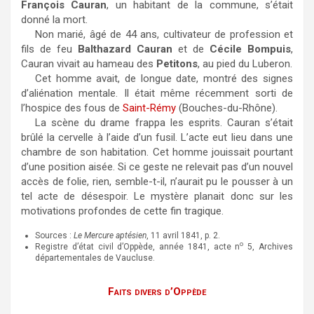
François Cauran
, un habitant de la commune, s’était
donné la mort.
Non marié, âgé de 44 ans, cultivateur de profession et
fils de feu
Balthazard Cauran
et de
Cécile Bompuis
,
Cauran vivait au hameau des
Petitons
, au pied du Luberon.
Cet homme avait, de longue date, montré des signes
d’aliénation mentale. Il était même récemment sorti de
l’hospice des fous de
Saint-Rémy
(Bouches-du-Rhône).
La scène du drame frappa les esprits. Cauran s’était
brûlé la cervelle à l’aide d’un fusil. L’acte eut lieu dans une
chambre de son habitation. Cet homme jouissait pourtant
d’une position aisée. Si ce geste ne relevait pas d’un nouvel
accès de folie, rien, semble-t-il, n’aurait pu le pousser à un
tel acte de désespoir. Le mystère planait donc sur les
motivations profondes de cette fin tragique.
Sources :
Le Mercure aptésien
, 11 avril 1841, p. 2.
o
Registre d’état civil d’Oppède, année 1841, acte n
5, Archives
départementales de Vaucluse.
Faits divers d’Oppède