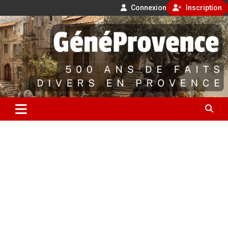
Connexion
Inscription
Aller
500 ans de faits divers en Provence
au
contenu
GénéProvence