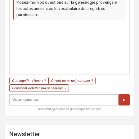
Posez-moi vos questions sur la généalogie provençale,
les actes anciens ou le vocabulaire des registres
paroissiaux.
Que signifie « feus » ?
Qu'est-ce qu'un journalier ?
Comment débuter ma généalogie ?
➤
Assistant spécialisé en généalogie provençale
Newsletter