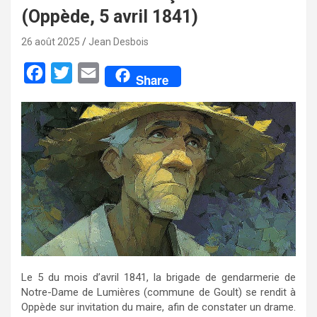
(Oppède, 5 avril 1841)
26 août 2025
Jean Desbois
F
T
E
Share
a
w
m
c
i
a
e
t
i
b
t
l
o
e
o
r
k
Le 5 du mois d’avril 1841, la brigade de gendarmerie de
Notre-Dame de Lumières (commune de Goult) se rendit à
Oppède sur invitation du maire, afin de constater un drame.