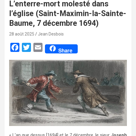
L’enterre-mort molesté dans
l’église (Saint-Maximin-la-Sainte-
Baume, 7 décembre 1694)
28 août 2025
Jean Desbois
F
T
E
Share
a
w
m
c
i
a
e
t
i
b
t
l
o
e
o
r
k
« L’an que dessus [1694] et le 7 décembre, le sieur
Joseph