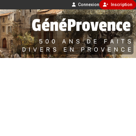
Connexion
Inscription
Aller
500 ans de faits divers en Provence
au
contenu
GénéProvence