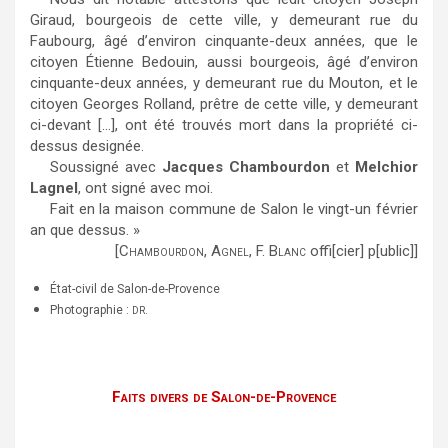
Giraud, bourgeois de cette ville, y demeurant rue du
Faubourg, âgé d’environ cinquante-deux années, que le
citoyen Étienne Bedouin, aussi bourgeois, âgé d’environ
cinquante-deux années, y demeurant rue du Mouton, et le
citoyen Georges Rolland, prêtre de cette ville, y demeurant
ci-devant […], ont été trouvés mort dans la propriété ci-
dessus designée.
Soussigné avec
Jacques Chambourdon
et
Melchior
Lagnel
, ont signé avec moi.
Fait en la maison commune de Salon le vingt-un février
an que dessus. »
[C
, A
, F. B
offi[cier] p[ublic]]
HAMBOURDON
GNEL
LANC
État-civil de Salon-de-Provence
Photographie :
.
DR
Faits divers de Salon-de-Provence