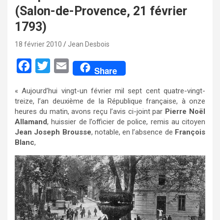
(Salon-de-Provence, 21 février
1793)
18 février 2010
Jean Desbois
F
T
E
Share
a
w
m
« Aujourd’hui vingt-un février mil sept cent quatre-vingt-
c
i
a
treize, l’an deuxième de la République française, à onze
e
t
i
heures du matin, avons reçu l’avis ci-joint par
Pierre Noël
Allamand
, huissier de l’officier de police, remis au citoyen
b
t
l
Jean Joseph Brousse
, notable, en l’absence de
François
o
e
Blanc
,
o
r
k