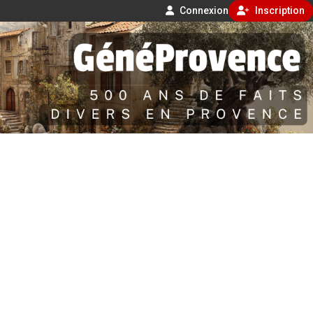
Connexion
Inscription
Aller
500 ans de faits divers en Provence
au
contenu
GénéProvence