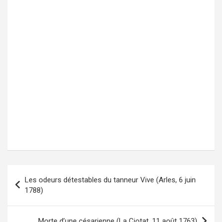
Les odeurs détestables du tanneur Vive (Arles, 6 juin
Navigation
1788)
de
l’article
Morte d’une césarienne (La Ciotat, 11 août 1763)