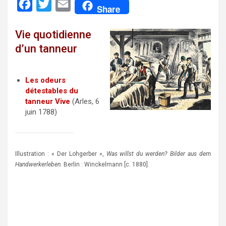
F
T
E
Share
a
w
m
Vie quotidienne
c
i
a
d’un tanneur
e
t
i
b
t
l
o
e
Les odeurs
détestables du
o
r
tanneur Vive
(Arles, 6
k
juin 1788)
Illustration : « Der Lohgerber »,
Was willst du werden? Bilder aus dem
Handwerkerleben.
Berlin : Winckelmann [c. 1880].