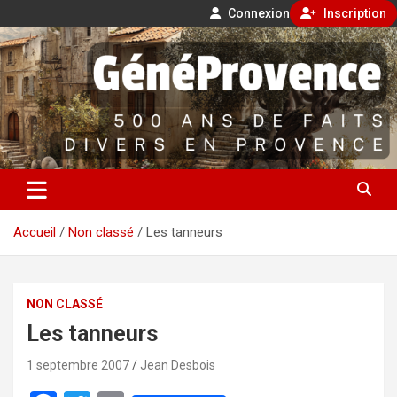
Connexion
Inscription
Aller
500 ans de faits divers en Provence
au
contenu
GénéProvence
Accueil
Non classé
Les tanneurs
NON CLASSÉ
Les tanneurs
1 septembre 2007
Jean Desbois