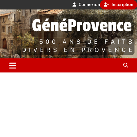
Connexion
Inscription
Aller
500 ans de faits divers en Provence
au
contenu
GénéProvence