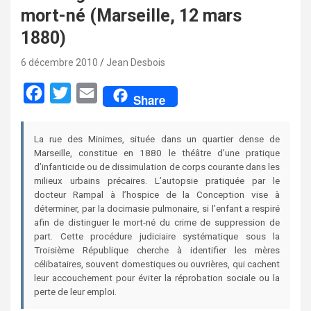
mort-né (Marseille, 12 mars
1880)
6 décembre 2010
Jean Desbois
F
T
E
Share
a
w
m
c
i
a
La rue des Minimes, située dans un quartier dense de
Marseille, constitue en 1880 le théâtre d’une pratique
e
t
i
d’infanticide ou de dissimulation de corps courante dans les
b
t
l
milieux urbains précaires. L’autopsie pratiquée par le
docteur Rampal à l’hospice de la Conception vise à
o
e
déterminer, par la docimasie pulmonaire, si l’enfant a respiré
o
r
afin de distinguer le mort-né du crime de suppression de
part. Cette procédure judiciaire systématique sous la
k
Troisième République cherche à identifier les mères
célibataires, souvent domestiques ou ouvrières, qui cachent
leur accouchement pour éviter la réprobation sociale ou la
perte de leur emploi.