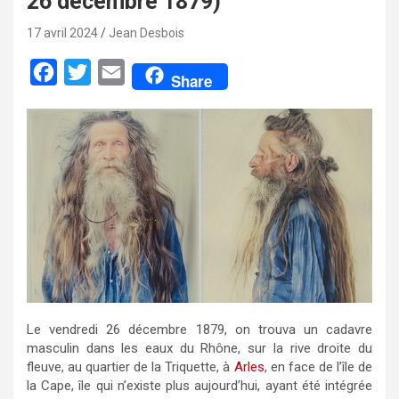
26 décembre 1879)
17 avril 2024
Jean Desbois
F
T
E
Share
a
w
m
c
i
a
e
t
i
b
t
l
o
e
o
r
k
Le vendredi 26 décembre 1879, on trouva un cadavre
masculin dans les eaux du Rhône, sur la rive droite du
fleuve, au quartier de la Triquette, à
Arles
, en face de l’île de
la Cape, île qui n’existe plus aujourd’hui, ayant été intégrée