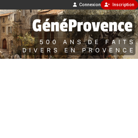
Connexion
Inscription
Aller
500 ans de faits divers en Provence
au
contenu
GénéProvence