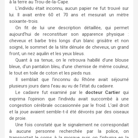
à la terre au Trou-de-la-Cape.
L’individu était inconnu, aucun papier ne fut trouvé sur
lui. Il avait entre 60 et 70 ans et mesurait un mètre
soixante-trois.
On fit de lui une description détaillée, qui permet
aujourd’hui de reconstituer son apparence physique :
cheveux et barbe très longs d’un blanc grisâtre et non
soigné, le sommet de la tête dénuée de cheveux, un grand
front, un nez aquilin et les yeux bleus.
Quant à sa tenue, on le retrouva habillé d’une blouse
bleue, d’un pantalon bleu, d’une chemise de même couleur,
le tout en toile de coton et les pieds nus.
Il semblait que l’inconnu du Rhône avait séjourné
plusieurs jours dans l’eau au vu de l’état du cadavre.
Le cadavre fut examiné par le
docteur Cartier
qui
exprima l’opinion que l’individu avait succombé à une
congestion cérébrale occasionnée par le froid. L’œil droit
et la joue avaient semble-t-il été dévorés par des oiseaux
de proie.
Une fois constaté que le signalement ne correspondait
à aucune personne recherchée par la police, on
transportait le corps à la morgue puis on l’inhuma en la