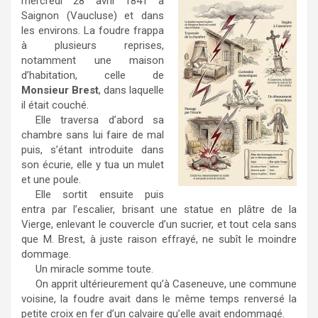
mercredi 28 avril 1841 à
Saignon (Vaucluse) et dans
les environs. La foudre frappa
à plusieurs reprises,
notamment une maison
d’habitation, celle de
Monsieur Brest
, dans laquelle
il était couché.
Elle traversa d’abord sa
chambre sans lui faire de mal
puis, s’étant introduite dans
son écurie, elle y tua un mulet
et une poule.
Elle sortit ensuite puis
entra par l’escalier, brisant une statue en plâtre de la
Vierge, enlevant le couvercle d’un sucrier, et tout cela sans
que M. Brest, à juste raison effrayé, ne subît le moindre
dommage.
Un miracle somme toute.
On apprit ultérieurement qu’à Caseneuve, une commune
voisine, la foudre avait dans le même temps renversé la
petite croix en fer d’un calvaire qu’elle avait endommagé.