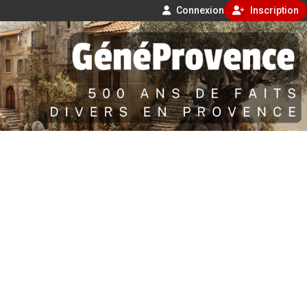
Connexion
Inscription
Aller
500 ans de faits divers en Provence
au
contenu
GénéProvence