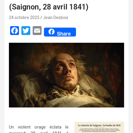
(Saignon, 28 avril 1841)
24 octobre 2025
Jean Desbois
F
T
E
Share
a
w
m
c
i
a
e
t
i
b
t
l
o
e
o
r
k
Un violent orage éclata le