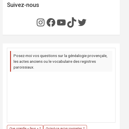
Suivez-nous
Instagram
Facebook
YouTube
TikTok
Twitter
Posez-moi vos questions sur la généalogie provençale,
les actes anciens ou le vocabulaire des registres
paroissiaux.
Que signifie « feus » ?
Qu'est-ce qu'un journalier ?