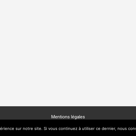
Mentions légales
Copyright © 2025 -
GénéProvence
érience sur notre site. Si vous continuez à utiliser ce dernier, nous con