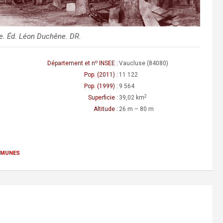
e. Éd. Léon Duchêne. DR.
o
Département et n
INSEE :
Vaucluse (84080)
Pop. (2011) :
11 122
Pop. (1999) :
9 564
2
Superficie :
39,02 km
Altitude :
26 m – 80 m
munes