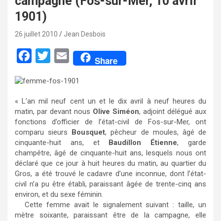
campagne (Fos-sur-Mer, 10 avril
1901)
26 juillet 2010
Jean Desbois
F
T
E
Share
a
w
m
c
i
a
e
t
i
« L’an mil neuf cent un et le dix avril à neuf heures du
matin, par devant nous
Olive Siméon
, adjoint délégué aux
b
t
l
fonctions d’officier de l’état-civil de Fos-sur-Mer, ont
o
e
comparu sieurs
Bousquet
, pêcheur de moules, âgé de
cinquante-huit ans, et
Baudillon Étienne
, garde
o
r
champêtre, âgé de cinquante-huit ans, lesquels nous ont
k
déclaré que ce jour à huit heures du matin, au quartier du
Gros, a été trouvé le cadavre d’une inconnue, dont l’état-
civil n’a pu être établi, paraissant âgée de trente-cinq ans
environ, et du sexe féminin.
Cette femme avait le signalement suivant : taille, un
mètre soixante, paraissant être de la campagne, elle