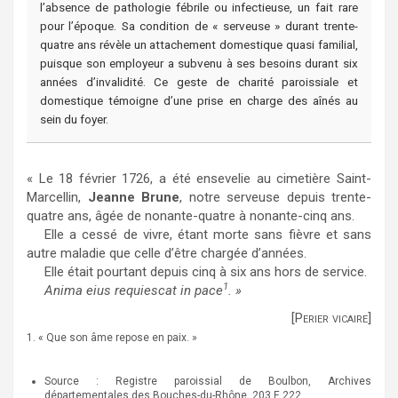
l’absence de pathologie fébrile ou infectieuse, un fait rare
pour l’époque. Sa condition de « serveuse » durant trente-
quatre ans révèle un attachement domestique quasi familial,
puisque son employeur a subvenu à ses besoins durant six
années d’invalidité. Ce geste de charité paroissiale et
domestique témoigne d’une prise en charge des aînés au
sein du foyer.
« Le 18 février 1726, a été ensevelie au cimetière Saint-
Marcellin,
Jeanne Brune
, notre serveuse depuis trente-
quatre ans, âgée de nonante-quatre à nonante-cinq ans.
Elle a cessé de vivre, étant morte sans fièvre et sans
autre maladie que celle d’être chargée d’années.
Elle était pourtant depuis cinq à six ans hors de service.
1
Anima eius requiescat in pace
. »
[Perier vicaire]
1. « Que son âme repose en paix. »
Source : Registre paroissial de Boulbon, Archives
départementales des Bouches-du-Rhône, 203 E 222.