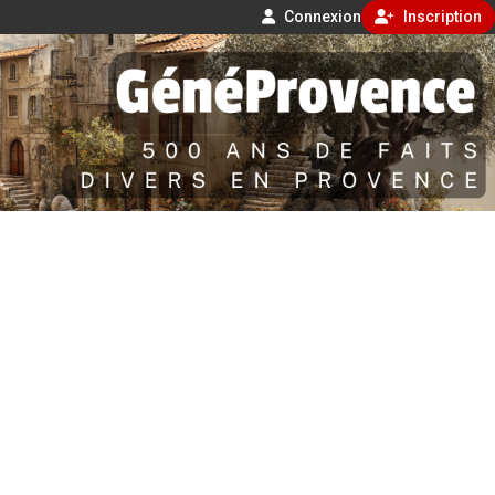
Connexion
Inscription
Aller
500 ans de faits divers en Provence
au
contenu
GénéProvence