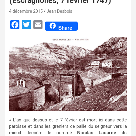
(Escragnolles, 7 février 1747)
4 décembre 2015
Jean Desbois
F
T
E
Share
a
w
m
c
i
a
e
t
i
b
t
l
o
e
o
r
k
« L’an que dessus et le 7 février est mort ici dans cette
paroisse et dans les greniers de paille du seigneur vers la
minuit dernière le nommé
Nicolas Lacarne dit