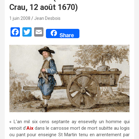
Crau, 12 août 1670)
1 juin 2008
Jean Desbois
F
T
E
Share
a
w
m
c
i
a
e
t
i
b
t
l
o
e
o
r
k
« L’an mil six cens septante ay ensevelly un homme qui
venoit d’
Aix
dans le carrosse mort de mort subitte au logis
ou pant pour enseigne St Martin tenu en arrentement par