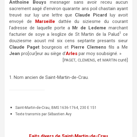
Anthoine Bouys
mesnager sans avoir receu aucun
sacrement aagé d’environ quarante ans poil chastain ayant
treuvé sur luy une lettre que
Claude Picard
luy avoit
envoyé de
Marseille
dattée du siziesme du courant
l’adresse de laquelle porte a
Mr de Ledeme
marchant
1
facturier de soye a lesglize de St Martin de la Palud
ce
douziesme aoust mil six cens septante presants sieur
Claude Paget
bourgeois et
Pierre Clemens
fils a Me
Jean
pro[cur]eur au siège d’
Arles
par moy soubsigné. »
[
,
, et
curé]
PAGET
CLEMENS
MARTIN
1. Nom ancien de Saint-Martin-de-Crau.
Saint-Martin-de-Crau, BMS 1636-1764, 230 E 151
Texte transmis par Sébastien Avy
Faits divers de Saint-Martin-de-Crau