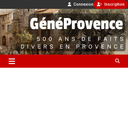
Connexion
Inscription
Aller
500 ans de faits divers en Provence
au
contenu
GénéProvence