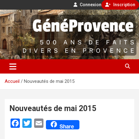
Connexion
Inscription
Aller
500 ans de faits divers en Provence
au
contenu
GénéProvence
Accueil
Nouveautés de mai 2015
Nouveautés de mai 2015
F
T
E
Share
a
w
m