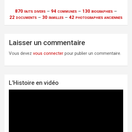
870 faits divers
–
94 communes
–
130 biographies
–
22 documents
–
30 familles
–
42 photographies anciennes
Laisser un commentaire
Vous devez
vous connecter
pour publier un commentaire.
L'Histoire en vidéo