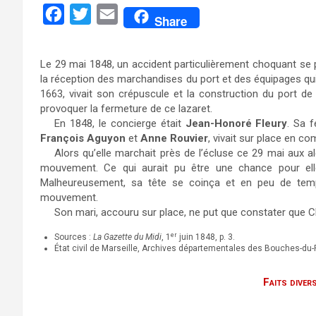
F
T
E
Share
a
w
m
c
i
a
Le 29 mai 1848, un accident particulièrement choquant se p
e
t
i
la réception des marchandises du port et des équipages qui 
1663, vivait son crépuscule et la construction du port de 
b
t
l
provoquer la fermeture de ce lazaret.
o
e
En 1848, le concierge était
Jean-Honoré Fleury
. Sa 
François Aguyon
et
Anne Rouvier
, vivait sur place en c
o
r
Alors qu’elle marchait près de l’écluse ce 29 mai aux al
k
mouvement. Ce qui aurait pu être une chance pour elle
Malheureusement, sa tête se coinça et en peu de temp
mouvement.
Son mari, accouru sur place, ne put que constater que Cl
er
Sources :
La Gazette du Midi
, 1
juin 1848, p. 3.
État civil de Marseille, Archives départementales des Bouches-du-
Faits diver