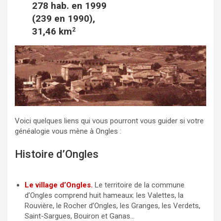
278 hab. en 1999
o
e
(239 en 1990),
o
r
31,46 km
2
k
Voici quelques liens qui vous pourront vous guider si votre
généalogie vous mène à Ongles :
Histoire d’Ongles
Le village d’Ongles.
Le territoire de la commune
d’Ongles comprend huit hameaux: les Valettes, la
Rouvière, le Rocher d’Ongles, les Granges, les Verdets,
Saint-Sargues, Bouiron et Ganas…