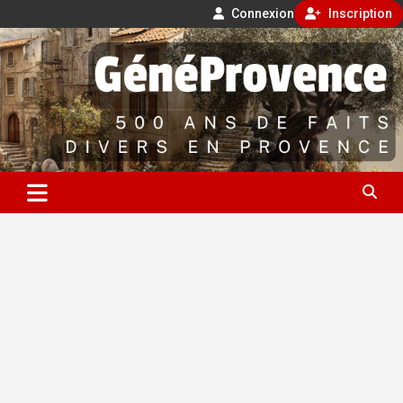
Connexion
Inscription
Aller
500 ans de faits divers en Provence
au
contenu
GénéProvence