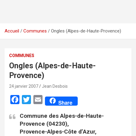
Accueil
Communes
Ongles (Alpes-de-Haute-Provence)
COMMUNES
Ongles (Alpes-de-Haute-
Provence)
24 janvier 2007
Jean Desbois
F
T
E
Share
a
w
m
Commune des Alpes-de-Haute-
c
i
a
Provence (04230),
e
t
i
Provence-Alpes-Côte d’Azur,
b
t
l