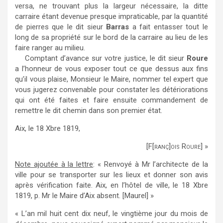
versa, ne trouvant plus la largeur nécessaire, la ditte
carraire étant devenue presque impraticable, par la quantité
de pierres que le dit sieur
Barras
a fait entasser tout le
long de sa propriété sur le bord de la carraire au lieu de les
faire ranger au milieu.
Comptant d’avance sur votre justice, le dit sieur
Roure
a l’honneur de vous exposer tout ce que dessus aux fins
qu’il vous plaise, Monsieur le Maire, nommer tel expert que
vous jugerez convenable pour constater les détériorations
qui ont été faites et faire ensuite commandement de
remettre le dit chemin dans son premier état.
Aix, le 18 Xbre 1819,
[F[ranç]ois Roure] »
Note ajoutée à la lettre
: « Renvoyé à Mr l’architecte de la
ville pour se transporter sur les lieux et donner son avis
après vérification faite. Aix, en l’hôtel de ville, le 18 Xbre
1819, p. Mr le Maire d’Aix absent. [Maurel] »
« L’an mil huit cent dix neuf, le vingtième jour du mois de