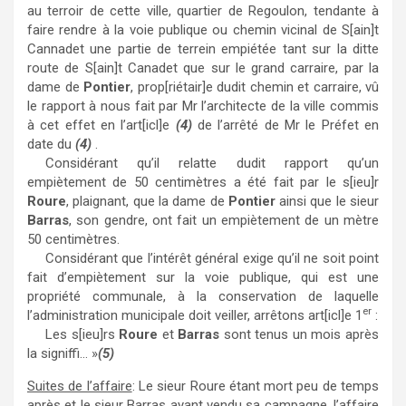
au terroir de cette ville, quartier de Regoulon, tendante à
faire rendre à la voie publique ou chemin vicinal de S[ain]t
Cannadet une partie de terrein empiétée tant sur la ditte
route de S[ain]t Canadet que sur le grand carraire, par la
dame de
Pontier
, prop[riétair]e dudit chemin et carraire, vû
le rapport à nous fait par Mr l’architecte de la ville commis
à cet effet en l’art[icl]e
(4)
de l’arrêté de Mr le Préfet en
date du
(4)
.
Considérant qu’il relatte dudit rapport qu’un
empiètement de 50 centimètres a été fait par le s[ieu]r
Roure
, plaignant, que la dame de
Pontier
ainsi que le sieur
Barras
, son gendre, ont fait un empiètement de un mètre
50 centimètres.
Considérant que l’intérêt général exige qu’il ne soit point
fait d’empiètement sur la voie publique, qui est une
propriété communale, à la conservation de laquelle
er
l’administration municipale doit veiller, arrêtons art[icl]e 1
:
Les s[ieu]rs
Roure
et
Barras
sont tenus un mois après
la signiffi… »
(5)
Suites de l’affaire
: Le sieur Roure étant mort peu de temps
après et le sieur Barras ayant vendu sa campagne, l’affaire