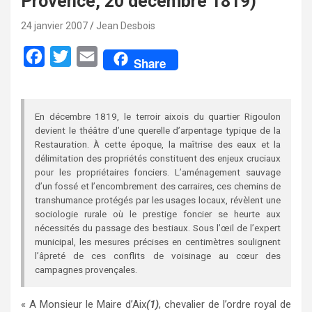
Provence, 20 décembre 1819)
24 janvier 2007
Jean Desbois
F
T
E
Share
a
w
m
c
i
a
En décembre 1819, le terroir aixois du quartier Rigoulon
e
t
i
devient le théâtre d’une querelle d’arpentage typique de la
b
t
l
Restauration. À cette époque, la maîtrise des eaux et la
délimitation des propriétés constituent des enjeux cruciaux
o
e
pour les propriétaires fonciers. L’aménagement sauvage
o
r
d’un fossé et l’encombrement des carraires, ces chemins de
transhumance protégés par les usages locaux, révèlent une
k
sociologie rurale où le prestige foncier se heurte aux
nécessités du passage des bestiaux. Sous l’œil de l’expert
municipal, les mesures précises en centimètres soulignent
l’âpreté de ces conflits de voisinage au cœur des
campagnes provençales.
« A Monsieur le Maire d’Aix
(1)
, chevalier de l’ordre royal de