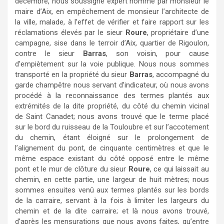
décembre, nous soussigné expert nommé par monsieur le
maire d’Aix, en empêchement de monsieur l’architecte de
la ville, malade, à l’effet de vérifier et faire rapport sur les
réclamations élevés par le sieur
Roure
, propriétaire d’une
campagne, sise dans le terroir d’Aix, quartier de Rigoulon,
contre le sieur
Barras
, son voisin, pour cause
d’empiètement sur la voie publique. Nous nous sommes
transporté en la propriété du sieur
Barras
, accompagné du
garde champêtre nous servant d’indicateur, où nous avons
procédé à la reconnaissance des termes plantés aux
extrémités de la dite propriété, du côté du chemin vicinal
de Saint Canadet; nous avons trouvé que le terme placé
sur le bord du ruisseau de la Touloubre et sur l’accotement
du chemin, étant éloigné sur le prolongement de
l’alignement du pont, de cinquante centimètres et que le
même espace existant du côté opposé entre le même
pont et le mur de clôture du sieur
Roure
, ce qui laissait au
chemin, en cette partie, une largeur de huit mètres; nous
sommes ensuites venû aux termes plantés sur les bords
de la carraire, servant à la fois à limiter les largeurs du
chemin et de la dite carraire; et là nous avons trouvé,
d’après les mensurations que nous avons faites, qu’entre