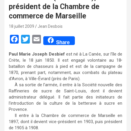
président de la Chambre de
commerce de Marseille
18 juillet 2009
Jean Desbois
F
T
E
Share
a
w
m
Paul Marie Joseph Desbief
est né à La Canée, sur l’île de
c
i
a
Crète, le 18 juin 1850. Il est engagé volontaire au 18
e
e
t
i
bataillon de chasseurs à pied et est de la campagne de
1870, prenant part, notamment, aux combats du plateau
b
t
l
d’Avron, à Ville-Évrard (près de Paris).
o
e
À sa sortie de l’armée, il entre à la Société nouvelle des
Raffineries de sucre de Saint-Louis, dont il devient
o
r
administrateur délégué. Il fait partie des initiateurs de
k
l’introduction de la culture de la betterave à sucre en
Provence.
Il entre à la Chambre de commerce de Marseille en
1897, dont il devient vice-président en 1903, puis président
de 1905 à 1908.