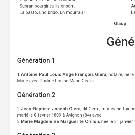
Subran pourgiriéu lis ensàrri,
A
La basto, uno brido, un mourrau !
Le
Glaup
Géné
Génération 1
1
Antoine Paul Louis Ange François Giéra
, notaire, né l
Marié avec Pauline Louise Marie Céalis.
Génération 2
2
Jean-Baptiste Joseph Giéra
, dit Gerre, marchand faïenc
marié le 8 février 1809 à Avignon (84) avec
3
Marie Magdeleine Marguerite Crillon
, née le 31 janvie