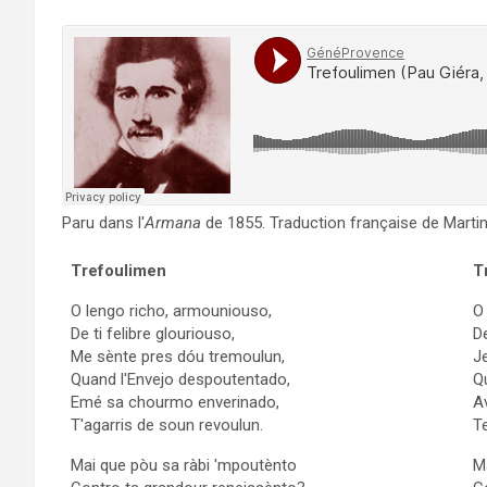
Paru dans l'
Armana
de 1855. Traduction française de Martin
Trefoulimen
T
O lengo richo, armouniouso,
O
De ti felibre glouriouso,
De
Me sènte pres dóu tremoulun,
J
Quand l'Envejo despoutentado,
Q
Emé sa chourmo enverinado,
A
T'agarris de soun revoulun.
Te
Mai que pòu sa ràbi 'mpoutènto
M