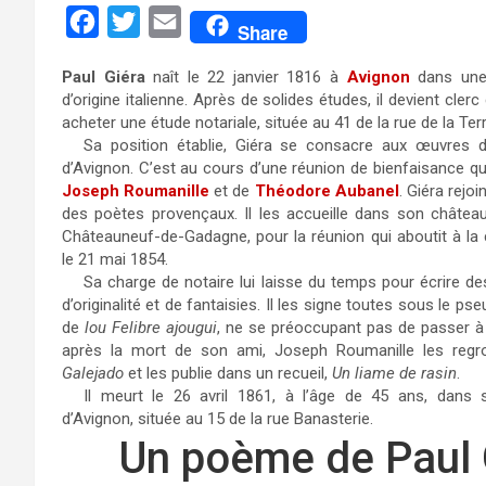
F
T
E
Share
a
w
m
Paul Giéra
naît le 22 janvier 1816 à
Avignon
dans une 
c
i
a
d’origine ita­lienne. Après de solides étu­des, il devient clerc 
e
t
i
acheter une étude notariale, située au 41 de la rue de la Ter
Sa position établie, Giéra se consacre aux œuvres de
b
t
l
d’Avignon. C’est au cours d’une réunion de bienfaisance qu’i
o
e
Joseph Roumanille
et de
Théodore Aubanel
. Giéra rejoi
des poètes provençaux. Il les accueille dans son châtea
o
r
Châteauneuf-de-Gadagne, pour la réunion qui aboutit à la
k
le 21 mai 1854.
Sa charge de notaire lui laisse du temps pour écrire d
d’originalité et de fantaisies. Il les signe toutes sous le 
de
lou Felibre ajougui
, ne se préoccupant pas de passer à 
après la mort de son ami, Joseph Roumanille les regr
Galejado
et les publie dans un recueil,
Un liame de rasin
.
Il meurt le 26 avril 1861, à l’âge de 45 ans, dans 
d’Avignon, située au 15 de la rue Banasterie.
Un poème de Paul 