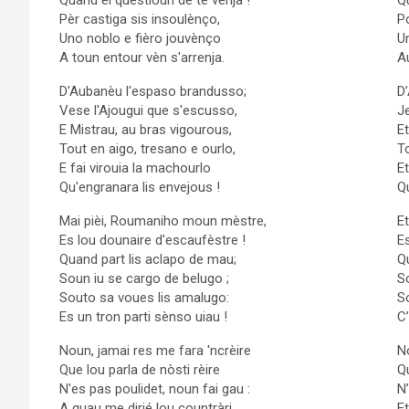
Pèr castiga sis insoulènço,
P
Uno noblo e fièro jouvènço
U
A toun entour vèn s'arrenja.
Au
D'Aubanèu l'espaso brandusso;
D’
Vese l'Ajougui que s'escusso,
Je
E Mistrau, au bras vigourous,
Et
Tout en aigo, tresano e ourlo,
To
E fai virouia la machourlo
Et
Qu'engranara lis envejous !
Qu
Mai pièi, Roumaniho moun mèstre,
E
Es lou dounaire d'escaufèstre !
E
Quand part lis aclapo de mau;
Q
Soun iu se cargo de belugo ;
So
Souto sa voues lis amalugo:
So
Es un tron parti sènso uiau !
C
Noun, jamai res me fara 'ncrèire
N
Que lou parla de nòsti rèire
Q
N'es pas poulidet, noun fai gau :
N’
A quau me dirié lou countràri,
Et