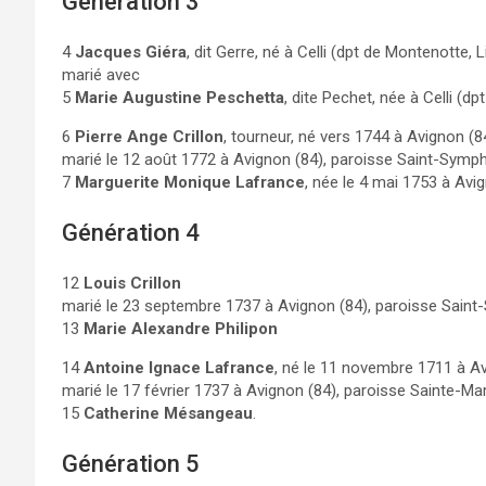
Génération 3
4
Jacques Giéra
, dit Gerre, né à Celli (dpt de Montenotte, L
marié avec
5
Marie Augustine Peschetta
, dite Pechet, née à Celli (d
6
Pierre Ange Crillon
, tourneur, né vers 1744 à Avignon (
marié le 12 août 1772 à Avignon (84), paroisse Saint-Symph
7
Marguerite Monique Lafrance
, née le 4 mai 1753 à Avi
Génération 4
12
Louis Crillon
marié le 23 septembre 1737 à Avignon (84), paroisse Saint
13
Marie Alexandre Philipon
14
Antoine Ignace Lafrance
, né le 11 novembre 1711 à Av
marié le 17 février 1737 à Avignon (84), paroisse Sainte-Mar
15
Catherine Mésangeau
.
Génération 5