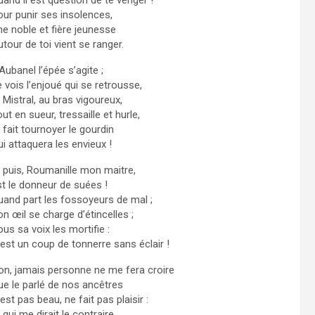
our punir ses insolences,
ne noble et fière jeunesse
tour de toi vient se ranger.
Aubanel l’épée s’agite ;
 vois l’enjoué qui se retrousse,
 Mistral, au bras vigoureux,
ut en sueur, tressaille et hurle,
 fait tournoyer le gourdin
i attaquera les envieux !
t puis, Roumanille mon maitre,
st le donneur de suées !
uand part les fossoyeurs de mal ;
n œil se charge d’étincelles ;
us sa voix les mortifie :
’est un coup de tonnerre sans éclair !
on, jamais personne ne me fera croire
ue le parlé de nos ancêtres
est pas beau, ne fait pas plaisir :
 qui me dirait le contraire,