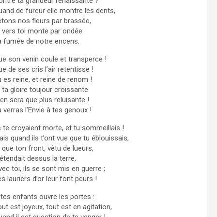
ontre ta grandeur renaissante ?
uand de fureur elle montre les dents,
etons nos fleurs par brassée,
t vers toi monte par ondée
a fumée de notre encens.
ue son venin coule et transperce !
e de ses cris l’air retentisse !
 es reine, et reine de renom !
 ta gloire toujour croissante
en sera que plus reluisante !
 verras l’Envie à tes genoux !
s te croyaient morte, et tu sommeillais !
is quand ils t’ont vue que tu éblouissais,
 que ton front, vêtu de lueurs,
étendait dessus la terre,
ec toi, ils se sont mis en guerre ;
s lauriers d’or leur font peurs !
 tes enfants ouvre les portes :
ut est joyeux, tout est en agitation,
and il est question de te venger !