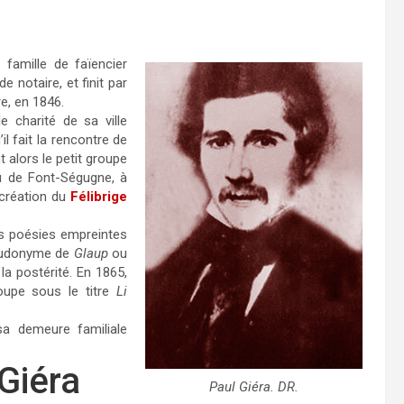
fa­mille de faïencier
de notaire, et finit par
re, en 1846.
 charité de sa ville
l fait la rencontre de
nt alors le petit groupe
u de Font-Ségugne, à
 création du
Félibrige
es poésies empreintes
pseudonyme de
Glaup
ou
la postérité. En 1865,
oupe sous le titre
Li
sa demeure familiale
Giéra
Paul Giéra. DR.