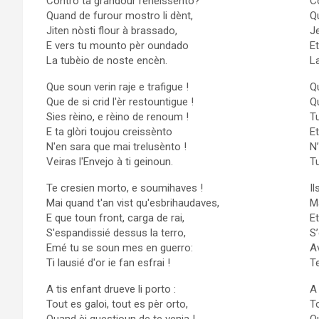
Contro ta grandour reneissènto?
C
Quand de furour mostro li dènt,
Q
Jiten nòsti flour à brassado,
J
E vers tu mounto pèr oundado
E
La tubèio de noste encèn.
L
Que soun verin raje e trafigue !
Q
Que de si crid l'èr restountigue !
Qu
Sies rèino, e rèino de renoum !
Tu
E ta glòri toujou creissènto
Et
N'en sara que mai trelusènto !
N’
Veiras l'Envejo à ti geinoun.
Tu
Te cresien morto, e soumihaves !
Il
Mai quand t'an vist qu'esbrihaudaves,
Ma
E que toun front, carga de rai,
Et
S'espandissié dessus la terro,
S’
Emé tu se soun mes en guerro:
Av
Ti lausié d'or ie fan esfrai !
Te
A tis enfant drueve li porto :
A
Tout es galoi, tout es pèr orto,
To
Quand èi questioun de te venja !
Qu