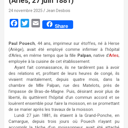
(Arles, 27 juin 1881)
24 novembre 2025
Jean Desbois
F
T
E
Share
a
w
m
c
i
a
Paul Pouech
, 44 ans, imprimeur sur étoffes, né à Herse
e
t
i
(Ariège), avait été employé comme infirmier à l’hôpital
d’Arles, en même temps que la fille
Palpan
, native d’
Arles
,
b
t
l
employée à la cuisine de cet établissement.
o
e
Ayant fait connaissance, ils ne tardèrent pas à avoir
des relations et, profitant de leurs heures de congé, ils
o
r
vivaient maritalement, depuis quatre mois, dans la
k
chambre de Mlle Palpan, rue des Matelots, près de
l’impasse de Bras-de-Magne. Puis, désirant avoir plus de
liberté, ils quittèrent l’hôpital d’un commun accord et se
louèrent ensemble pour faire la moisson, en se promettant
de se marier après les travaux de la moisson.
Lundi 27 juin 1881, ils étaient à la Grand-Ponche, en
Camargue, depuis trois jours où Pouech n’ayant pu
accomplir la tâche d’un moissonneur, avait été attaché