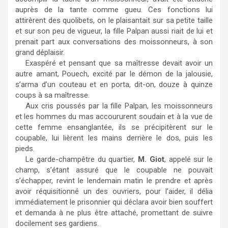
auprès de la tante comme gueu. Ces fonctions lui
attirèrent des quolibets, on le plaisantait sur sa petite taille
et sur son peu de vigueur, la fille Palpan aussi riait de lui et
prenait part aux conversations des moissonneurs, à son
grand déplaisir.
Exaspéré et pensant que sa maîtresse devait avoir un
autre amant, Pouech, excité par le démon de la jalousie,
s’arma d’un couteau et en porta, dit-on, douze à quinze
coups à sa maîtresse.
Aux cris poussés par la fille Palpan, les moissonneurs
et les hommes du mas accoururent soudain et à la vue de
cette femme ensanglantée, ils se précipitèrent sur le
coupable, lui lièrent les mains derrière le dos, puis les
pieds.
Le garde-champêtre du quartier,
M. Giot
, appelé sur le
champ, s’étant assuré que le coupable ne pouvait
s’échapper, revint le lendemain matin le prendre et après
avoir réquisitionné un des ouvriers, pour l’aider, il délia
immédiatement le prisonnier qui déclara avoir bien souffert
et demanda à ne plus être attaché, promettant de suivre
docilement ses gardiens.