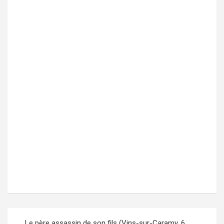
Le père assassin de son fils (Vins-sur-Caramy, 6