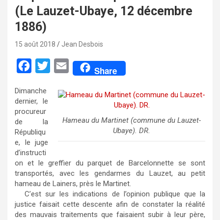
(Le Lauzet-Ubaye, 12 décembre
1886)
15 août 2018
Jean Desbois
F
T
E
Share
a
w
m
Dimanche
c
i
a
dernier, le
e
t
i
procureur
Hameau du Martinet (commune du Lauzet-
de la
b
t
l
Ubaye). DR.
Républiqu
o
e
e, le juge
d’instructi
o
r
on et le greffier du parquet de Barcelonnette se sont
k
transportés, avec les gendarmes du Lauzet, au petit
hameau de Lainers, près le Martinet.
C’est sur les indications de l’opinion publique que la
justice faisait cette descente afin de constater la réalité
des mauvais traitements que faisaient subir à leur père,