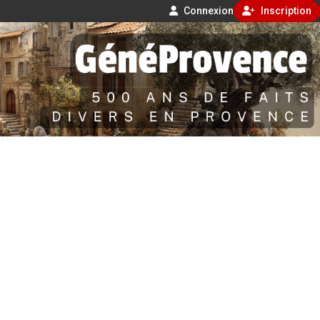
Connexion
Inscription
Aller
500 ans de faits divers en Provence
au
contenu
GénéProvence