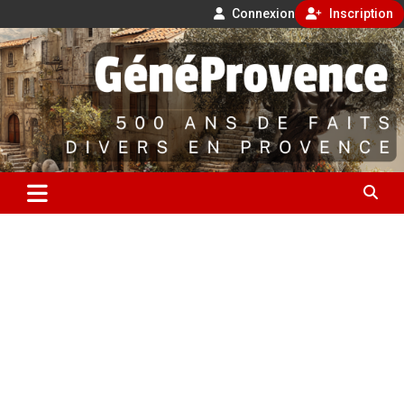
Connexion
Inscription
Aller
500 ans de faits divers en Provence
au
contenu
GénéProvence