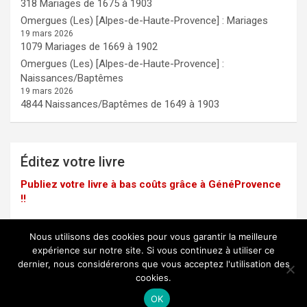
318 Mariages de 1675 à 1903
Omergues (Les) [Alpes-de-Haute-Provence] : Mariages
19 mars 2026
1079 Mariages de 1669 à 1902
Omergues (Les) [Alpes-de-Haute-Provence] :
Naissances/Baptêmes
19 mars 2026
4844 Naissances/Baptêmes de 1649 à 1903
Éditez votre livre
Publiez votre livre à bas coûts grâce à GénéProvence
!!
Nous utilisons des cookies pour vous garantir la meilleure
expérience sur notre site. Si vous continuez à utiliser ce
dernier, nous considérerons que vous acceptez l'utilisation des
Mentions légales
cookies.
Copyright © 2025 -
GénéProvence
OK