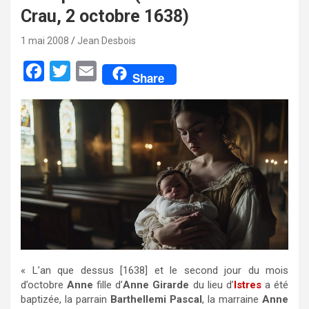
Crau, 2 octobre 1638)
1 mai 2008
Jean Desbois
F
T
E
Share
a
w
m
c
i
a
e
t
i
b
t
l
o
e
o
r
k
« L’an que dessus [1638] et le second jour du mois
d’octobre
Anne
fille d’
Anne Girarde
du lieu d’
Istres
a été
baptizée, la parrain
Barthellemi Pascal
, la marraine
Anne