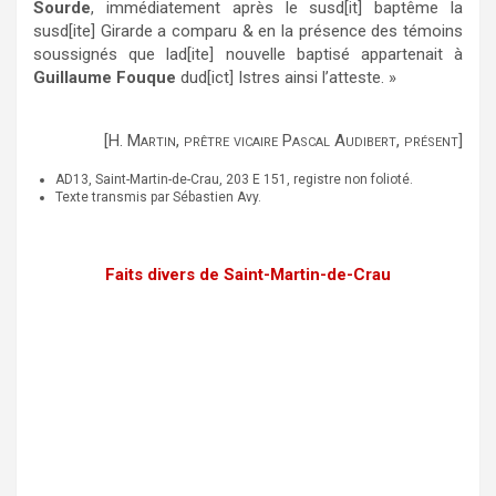
Sourde
, immédiatement après le susd[it] baptême la
susd[ite] Girarde a comparu & en la présence des témoins
soussignés que lad[ite] nouvelle baptisé appartenait à
Guillaume Fouque
dud[ict] Istres ainsi l’atteste. »
[H. Martin, prêtre vicaire Pascal Audibert, présent]
AD13, Saint-Martin-de-Crau, 203 E 151, registre non folioté.
Texte transmis par Sébastien Avy.
Faits divers de Saint-Martin-de-Crau