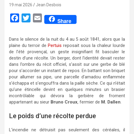
19 mai 2026
Jean Desbois
F
T
E
Share
a
w
m
c
i
a
Dans le silence de la nuit du 4 au 5 août 1841, alors que la
e
t
i
plaine du terroir de
Pertuis
reposait sous la chaleur lourde
de l’été provençal, un geste insignifiant fit basculer le
b
t
l
destin d’une récolte. Un berger, dont l’identité devait rester
o
e
dans l’ombre du récit officiel, s’assit sur une gerbe de blé
pour s’accorder un instant de repos. En battant son briquet
o
r
pour allumer sa pipe, une parcelle d’amadou enflammée
k
s’échappa et s’engouffra dans la paille sèche. Ce qui n’était
qu’une étincelle devint en quelques minutes un brasier
incontrôlable qui dévora la gerbière de froment
appartenant au sieur
Bruno Croux
, fermier de
M. Dallen
.
Le poids d’une récolte perdue
L’incendie ne détruisit pas seulement des céréales, il