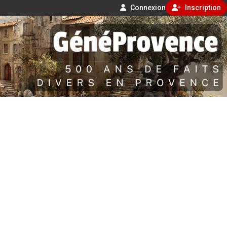
Connexion
Inscription
Aller
500 ans de faits divers en Provence
au
contenu
GénéProvence