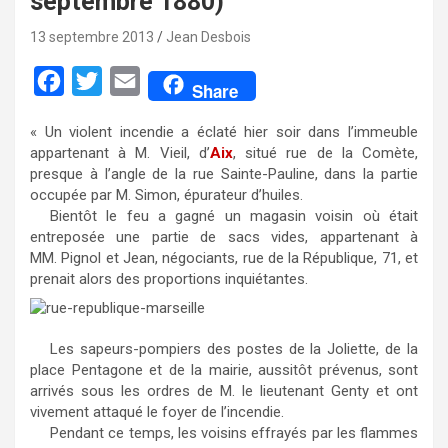
septembre 1880)
13 septembre 2013
Jean Desbois
F
T
E
Share
a
w
m
« Un violent incendie a éclaté hier soir dans l’immeuble
c
i
a
appartenant à M. Vieil, d’
Aix
, situé rue de la Comète,
e
t
i
presque à l’angle de la rue Sainte-Pauline, dans la partie
occupée par M. Simon, épurateur d’huiles.
b
t
l
Bientôt le feu a gagné un magasin voisin où était
o
e
entreposée une partie de sacs vides, appartenant à
MM. Pignol et Jean, négociants, rue de la République, 71, et
o
r
prenait alors des proportions inquiétantes.
k
Les sapeurs-pompiers des postes de la Joliette, de la
place Pentagone et de la mairie, aussitôt prévenus, sont
arrivés sous les ordres de M. le lieutenant Genty et ont
vivement attaqué le foyer de l’incendie.
Pendant ce temps, les voisins effrayés par les flammes