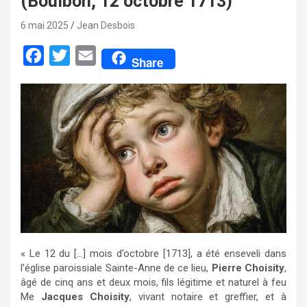
(Boulbon, 12 octobre 1713)
6 mai 2025
Jean Desbois
F
T
E
Share
a
w
m
c
i
a
e
t
i
b
t
l
o
e
o
r
k
« Le 12 du […] mois d’octobre [1713], a été enseveli dans
l’église paroissiale Sainte-Anne de ce lieu,
Pierre Choisity
,
âgé de cinq ans et deux mois, fils légitime et naturel à feu
Me
Jacques Choisity
, vivant notaire et greffier, et à