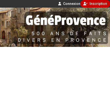
Connexion
Inscription
Aller
500 ans de faits divers en Provence
au
contenu
GénéProvence