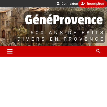
Connexion
Inscription
Aller
500 ans de faits divers en Provence
au
contenu
GénéProvence