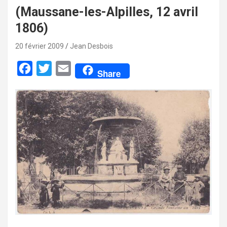
(Maussane-les-Alpilles, 12 avril
1806)
20 février 2009
Jean Desbois
F
T
E
Share
a
w
m
c
i
a
e
t
i
b
t
l
o
e
o
r
k