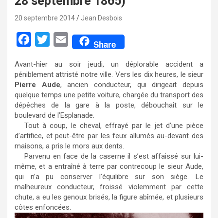
28 septembre 1865)
20 septembre 2014
Jean Desbois
F
T
E
Share
a
w
m
Avant-hier au soir jeudi, un déplorable accident a
c
i
a
péniblement attristé notre ville. Vers les dix heures, le sieur
e
t
i
Pierre Aude
, ancien conducteur, qui dirigeait depuis
quelque temps une petite voiture, chargée du transport des
b
t
l
dépêches de la gare à la poste, débouchait sur le
o
e
boulevard de l’Esplanade.
Tout à coup, le cheval, effrayé par le jet d’une pièce
o
r
d’artifice, et peut-être par les feux allumés au-devant des
k
maisons, a pris le mors aux dents.
Parvenu en face de la caserne il s’est affaissé sur lui-
même, et a entraîné à terre par contrecoup le sieur Aude,
qui n’a pu conserver l’équilibre sur son siège. Le
malheureux conducteur, froissé violemment par cette
chute, a eu les genoux brisés, la figure abîmée, et plusieurs
côtes enfoncées.