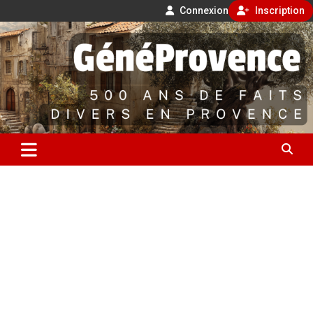
Connexion
Inscription
Aller
500 ans de faits divers en Provence
au
contenu
GénéProvence