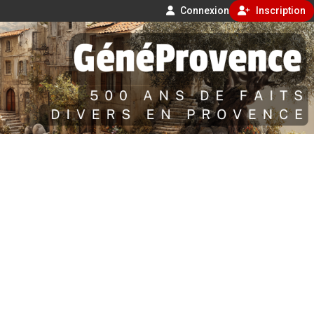
Connexion
Inscription
Aller
500 ans de faits divers en Provence
au
contenu
GénéProvence