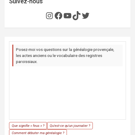
Suivez-nous
Instagram
Facebook
YouTube
TikTok
Twitter
Posez-moi vos questions sur la généalogie provençale,
les actes anciens ou le vocabulaire des registres
paroissiaux.
Que signifie « feus » ?
Qu'est-ce qu'un journalier ?
Comment débuter ma généalogie ?