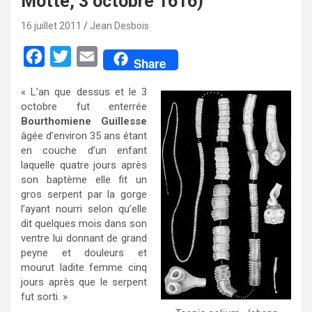
Motte, 3 octobre 1616)
16 juillet 2011
Jean Desbois
F
T
E
Share
a
w
m
« L’an que dessus et le 3
c
i
a
octobre fut enterrée
e
t
i
Bourthomiene Guillesse
âgée d’environ 35 ans étant
b
t
l
en couche d’un enfant
o
e
laquelle quatre jours après
son baptème elle fit un
o
r
gros serpent par la gorge
k
l’ayant nourri selon qu’elle
dit quelques mois dans son
ventre lui donnant de grand
peyne et douleurs et
mourut ladite femme cinq
jours après que le serpent
fut sorti. »