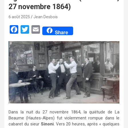
27 novembre 1864)
6 août 2025
Jean Desbois
F
T
E
Share
a
w
m
c
i
a
e
t
i
b
t
l
o
e
o
r
k
Dans la nuit du 27 novembre 1864, la quiétude de La
Beaume (Hautes-Alpes) fut violemment rompue dans le
cabaret du sieur
Sinoni
. Vers 20 heures, après « quelques