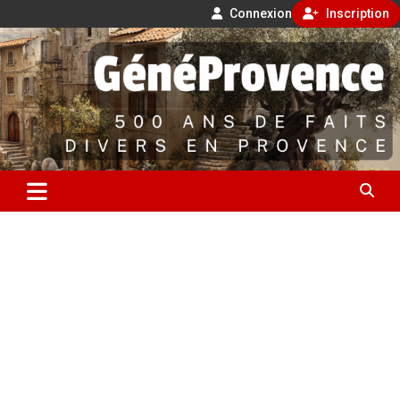
Connexion
Inscription
Aller
500 ans de faits divers en Provence
au
contenu
GénéProvence