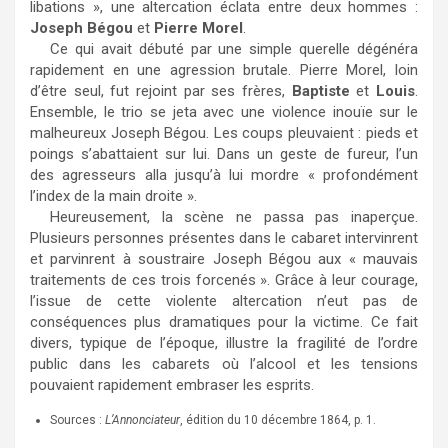
libations », une altercation éclata entre deux hommes :
Joseph Bégou
et
Pierre Morel
.
Ce qui avait débuté par une simple querelle dégénéra
rapidement en une agression brutale. Pierre Morel, loin
d’être seul, fut rejoint par ses frères,
Baptiste
et
Louis
.
Ensemble, le trio se jeta avec une violence inouïe sur le
malheureux Joseph Bégou. Les coups pleuvaient : pieds et
poings s’abattaient sur lui. Dans un geste de fureur, l’un
des agresseurs alla jusqu’à lui mordre « profondément
l’index de la main droite ».
Heureusement, la scène ne passa pas inaperçue.
Plusieurs personnes présentes dans le cabaret intervinrent
et parvinrent à soustraire Joseph Bégou aux « mauvais
traitements de ces trois forcenés ». Grâce à leur courage,
l’issue de cette violente altercation n’eut pas de
conséquences plus dramatiques pour la victime. Ce fait
divers, typique de l’époque, illustre la fragilité de l’ordre
public dans les cabarets où l’alcool et les tensions
pouvaient rapidement embraser les esprits.
Sources :
L’Annonciateur
, édition du 10 décembre 1864, p. 1.