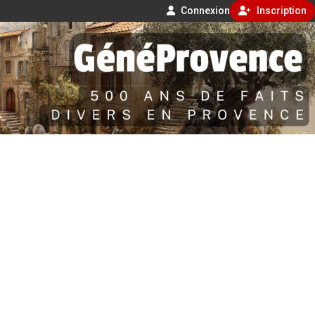
Connexion
Inscription
Aller
500 ans de faits divers en Provence
au
contenu
GénéProvence