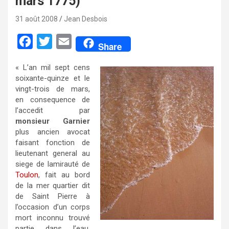
mars 1775)
31 août 2008
Jean Desbois
F
T
E
Share
a
w
m
« L’an mil sept cens
c
i
a
soixante-quinze et le
e
t
i
vingt-trois de mars,
en consequence de
b
t
l
l’accedit par
o
e
monsieur Garnier
plus ancien avocat
o
r
faisant fonction de
k
lieutenant general au
siege de lamirauté de
Toulon
, fait au bord
de la mer quartier dit
de Saint Pierre à
l’occasion d’un corps
mort inconnu trouvé
partie dans l’eau,