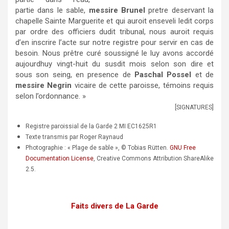
partie dans le sable,
messire Brunel
pretre deservant la
chapelle Sainte Marguerite et qui auroit enseveli ledit corps
par ordre des officiers dudit tribunal, nous auroit requis
d’en inscrire l’acte sur notre registre pour servir en cas de
besoin. Nous prêtre curé soussigné le luy avons accordé
aujourdhuy vingt-huit du susdit mois selon son dire et
sous son seing, en presence de
Paschal Possel
et de
messire Negrin
vicaire de cette paroisse, témoins requis
selon l’ordonnance. »
[SIGNATURES]
Registre paroissial de la Garde 2 MI EC1625R1
Texte transmis par Roger Raynaud
Photographie : « Plage de sable », © Tobias Rütten.
GNU Free
Documentation License
, Creative Commons Attribution ShareAlike
2.5.
Faits divers de La Garde