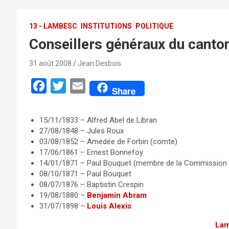
13 - LAMBESC
INSTITUTIONS
POLITIQUE
Conseillers généraux du canto
31 août 2008
Jean Desbois
F
T
E
Share
a
w
m
c
i
a
15/11/1833 – Alfred Abel de Libran
27/08/1848 – Jules Roux
e
t
i
03/08/1852 – Amédée de Forbin (comte)
b
t
l
17/06/1861 – Ernest Bonnefoy
o
e
14/01/1871 – Paul Bouquet (membre de la Commission 
08/10/1871 – Paul Bouquet
o
r
08/07/1876 – Baptistin Crespin
k
19/08/1880 –
Benjamin Abram
31/07/1898 –
Louis Alexis
La