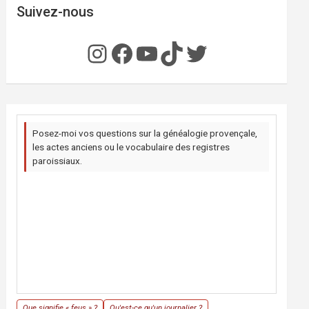
Suivez-nous
Instagram
Facebook
YouTube
TikTok
Twitter
Posez-moi vos questions sur la généalogie provençale,
les actes anciens ou le vocabulaire des registres
paroissiaux.
Que signifie « feus » ?
Qu'est-ce qu'un journalier ?