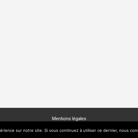
Mentions légales
Copyright © 2025 -
GénéProvence
érience sur notre site. Si vous continuez à utiliser ce dernier, nous con