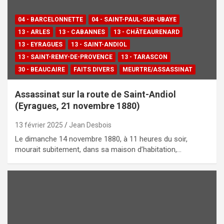
04 - BARCELONNETTE
04 - SAINT-PAUL-SUR-UBAYE
13 - ARLES
13 - CABANNES
13 - CHÂTEAURENARD
13 - EYRAGUES
13 - SAINT-ANDIOL
13 - SAINT-REMY-DE-PROVENCE
13 - TARASCON
30 - BEAUCAIRE
FAITS DIVERS
MEURTRE/ASSASSINAT
Assassinat sur la route de Saint-Andiol
(Eyragues, 21 novembre 1880)
13 février 2025
Jean Desbois
Le dimanche 14 novembre 1880, à 11 heures du soir,
mourait subitement, dans sa maison d’habitation,…