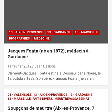
13 - AIX-EN-PROVENCE
13 - GARDANNE
13 - MARSEILLE
BIOGRAPHIES
MÉDECINE
Jacques Foata (né en 1872), médecin à
Gardanne
11 février 2012
Jean Desbois
Clément-Jacques Foata est né à Cessieu, dans l’Isère, le
12 octobre 1872. Son père, François Foata (né vers…
04 - VALENSOLE
13 - AIX-EN-PROVENCE
13 - GARDANNE
13 - MARSEILLE
FAITS DIVERS
MEURTRE/ASSASSINAT
Soupçons de meurtre (Aix-en-Provence, 7