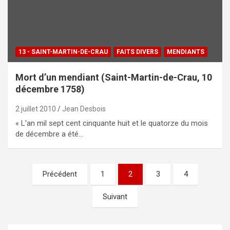
13 - SAINT-MARTIN-DE-CRAU
FAITS DIVERS
MENDIANTS
Mort d’un mendiant (Saint-Martin-de-Crau, 10
décembre 1758)
2 juillet 2010
Jean Desbois
« L'an mil sept cent cinquante huit et le quatorze du mois
de décembre a été…
Précédent
1
2
3
4
Pagination
des
Suivant
publications