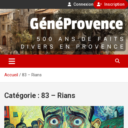
Connexion
Inscription
Aller
500 ans de faits divers en Provence
au
contenu
GénéProvence
Accueil
83 – Rians
Catégorie :
83 – Rians