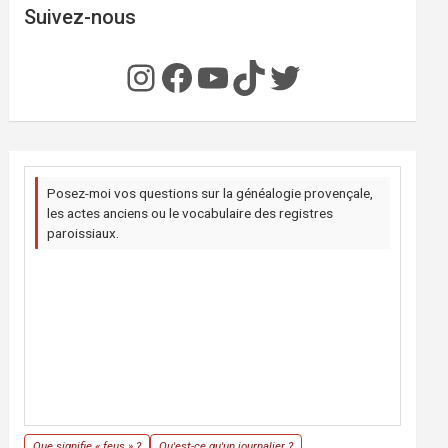
Suivez-nous
Instagram
Facebook
YouTube
TikTok
Twitter
Posez-moi vos questions sur la généalogie provençale,
les actes anciens ou le vocabulaire des registres
paroissiaux.
Que signifie « feus » ?
Qu'est-ce qu'un journalier ?