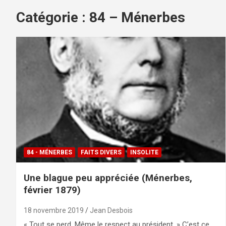
Catégorie :
84 – Ménerbes
84 - MÉNERBES
FAITS DIVERS
INSOLITE
Une blague peu appréciée (Ménerbes,
février 1879)
18 novembre 2019
Jean Desbois
« Tout se perd. Même le respect au président. » C’est ce