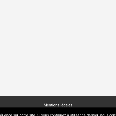
Mentions légales
Copyright © 2025 -
GénéProvence
érience sur notre site. Si vous continuez à utiliser ce dernier, nous con