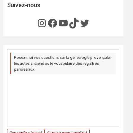
Suivez-nous
Instagram
Facebook
YouTube
TikTok
Twitter
Posez-moi vos questions sur la généalogie provençale,
les actes anciens ou le vocabulaire des registres
paroissiaux.
Que signifie « feus » ?
Qu'est-ce qu'un journalier ?