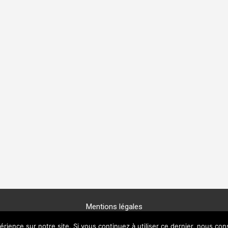
Mentions légales
Copyright © 2025 -
GénéProvence
érience sur notre site. Si vous continuez à utiliser ce dernier, nous con