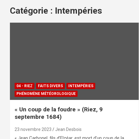
Catégorie :
Intempéries
04 - RIEZ
FAITS DIVERS
INTEMPÉRIES
PHÉNOMÈNE MÉTÉOROLOGIQUE
« Un coup de la foudre » (Riez, 9
septembre 1684)
23 novembre 2023
Jean Desbois
« Jean Carbonel, fils d’Elzéar, est mort d’un coup de la