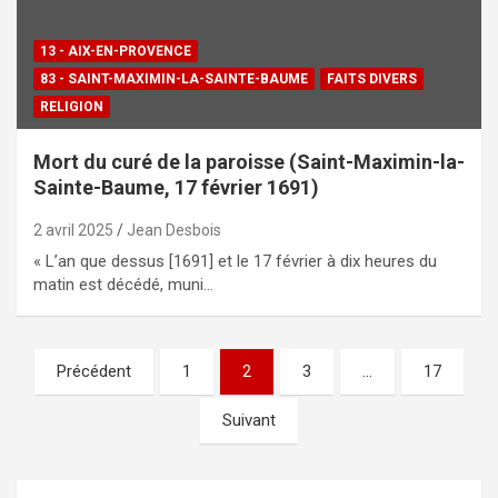
13 - AIX-EN-PROVENCE
83 - SAINT-MAXIMIN-LA-SAINTE-BAUME
FAITS DIVERS
RELIGION
Mort du curé de la paroisse (Saint-Maximin-la-
Sainte-Baume, 17 février 1691)
2 avril 2025
Jean Desbois
« L’an que dessus [1691] et le 17 février à dix heures du
matin est décédé, muni…
Précédent
1
2
3
…
17
Pagination
des
Suivant
publications