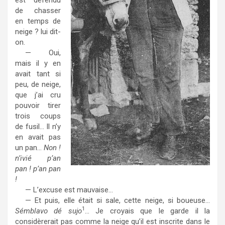
est défendu
de chasser
en temps de
neige ? lui dit-
on.
— Oui,
mais il y en
avait tant si
peu, de neige,
que j’ai cru
pouvoir tirer
trois coups
de fusil… Il n’y
en avait pas
un pan…
Non !
n’ivié p’an
pan ! p’an pan
!
— L’excuse est mauvaise…
— Et puis, elle était si sale, cette neige, si boueuse…
1
Sémblavo dé sujo
… Je croyais que le garde il la
considèrerait pas comme la neige qu’il est inscrite dans le