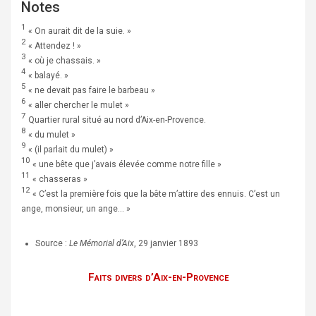
Notes
1
« On aurait dit de la suie. »
2
« Attendez ! »
3
« où je chassais. »
4
« balayé. »
5
« ne devait pas faire le barbeau »
6
« aller chercher le mulet »
7
Quartier rural situé au nord d’Aix-en-Provence.
8
« du mulet »
9
« (il parlait du mulet) »
10
« une bête que j’avais élevée comme notre fille »
11
« chasseras »
12
« C’est la première fois que la bête m’attire des ennuis. C’est un
ange, monsieur, un ange… »
Source :
Le Mémorial d’Aix
, 29 janvier 1893
Faits divers d’Aix-en-Provence