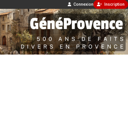
Connexion
Inscription
Aller
500 ans de faits divers en Provence
au
contenu
GénéProvence