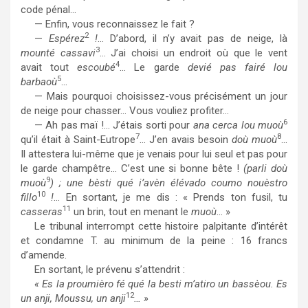
code pénal…
— Enfin, vous reconnaissez le fait ?
2
—
Espérez
!
… D’abord, il n’y avait pas de neige, là
3
mounté cassavi
… J’ai choisi un endroit où que le vent
4
avait tout
escoubé
… Le garde
devié pas fairé lou
5
barbaoù
…
— Mais pourquoi choisissez-vous précisément un jour
de neige pour chasser… Vous vouliez profiter…
6
— Ah pas maï !… J’étais sorti pour
ana cerca lou muoù
7
8
qu’il était à Saint-Eutrope
… J’en avais besoin
doù muoù
…
Il attestera lui-même que je venais pour lui seul et pas pour
le garde champêtre… C’est une si bonne bête !
(parli doù
9
muoù
) ; une bèsti qué i’avèn élévado coumo nouèstro
10
fillo
!
… En sortant, je me dis : « Prends ton fusil, tu
11
casseras
un brin, tout en menant le
muoù
… »
Le tribunal interrompt cette histoire palpitante d’intérêt
et condamne T. au minimum de la peine : 16 francs
d’amende.
En sortant, le prévenu s’attendrit :
« Es la proumièro fé qué la besti m’atiro un bassèou. Es
12
un anji, Moussu, un anji
… »