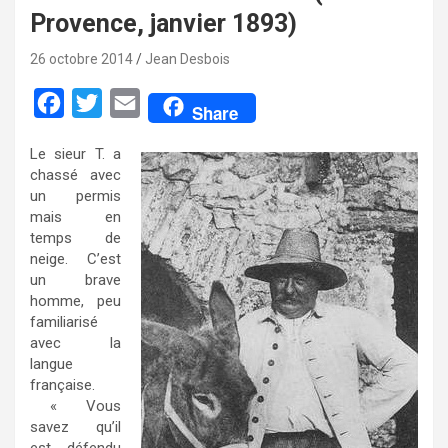
Provence, janvier 1893)
26 octobre 2014
Jean Desbois
F
T
E
Share
a
w
m
Le sieur T. a
c
i
a
chassé avec
e
t
i
un permis
mais en
b
t
l
temps de
o
e
neige. C’est
un brave
o
r
homme, peu
k
familiarisé
avec la
langue
française.
« Vous
savez qu’il