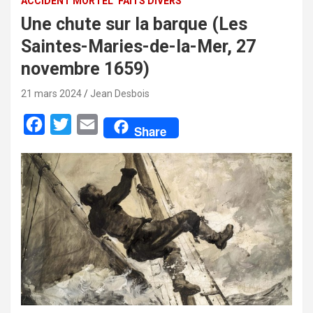
ACCIDENT MORTEL
FAITS DIVERS
Une chute sur la barque (Les
Saintes-Maries-de-la-Mer, 27
novembre 1659)
21 mars 2024
Jean Desbois
F
T
E
Share
a
w
m
c
i
a
e
t
i
b
t
l
o
e
o
r
k