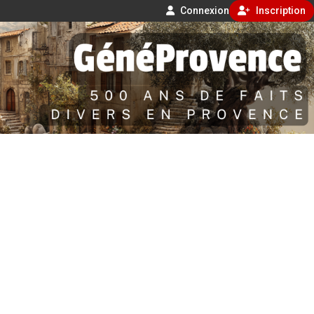
Connexion
Inscription
Aller
500 ans de faits divers en Provence
au
contenu
GénéProvence